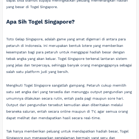
dapat bisa diambil supaya meningkatkan peluang memenangkan hadiah
yang besar di Togel Singapore.
Apa Sih Togel Singapore?
Toto Gelap Singapore, adalah game yang amat digemari di antara para
petaruh di Indonesia. Ini merupakan bentuk lotere yang memberikan
kesempatan bagi para petaruh untuk menggapai hadiah besar dengan
tebak angka yang akan keluar. Togel Singapore terkenal lantaran sistem
yang jelas dan terpercaya, sehingga banyak orang menganggapnya sebagai
salah satu platform judi yang bersih.
Mengikuti Togel Singapore sangatlah gampang. Petaruh cukup memilih
satu set angka dari yang tersedia dan menunggu output pengundian yang
umumnya dilakukan secara rutin, entah pada pagi maupun sore hari.
Output dari pengundian tersebut kemudian akan diberitakan melalui
beraneka saluran, entah secara online maupun di TV, agar semua orang
dapat melihat dan mendapatkan hasil secara real-time.
Tak hanya memberikan peluang untuk mendapatkan hadiah besar, Togel
Singapore pun menawarkan pengalaman bermain yang seru dan