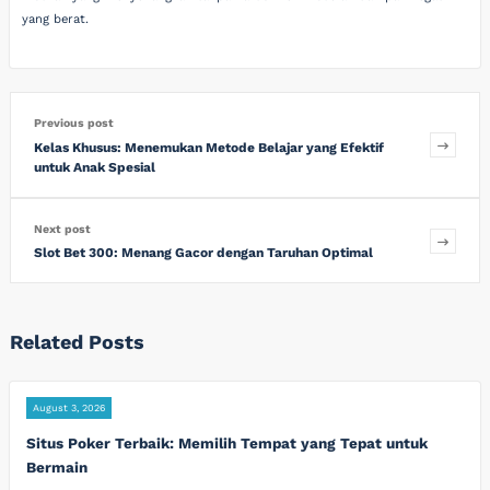
yang berat.
Previous post
Kelas Khusus: Menemukan Metode Belajar yang Efektif
untuk Anak Spesial
Next post
Slot Bet 300: Menang Gacor dengan Taruhan Optimal
Related Posts
August 3, 2026
Situs Poker Terbaik: Memilih Tempat yang Tepat untuk
Bermain