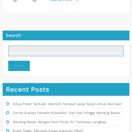
View All Posts
Search
Search
Recent Posts
Situs Poker Terbaik: Memilih Tempat yang Tepat untuk Bermain
Cerita Sukses Pemain Rubah4d: Dari Nol Hingga Menang Besar
Menang Besar dengan Slot Pulsa Tri: Panduan Lengkap
Kuda Togel: Peluang Emas maupun Fiksi?