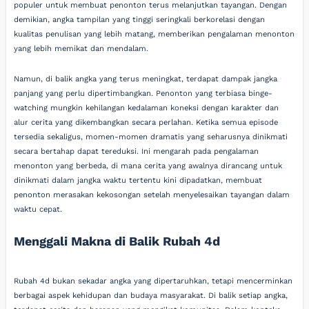
populer untuk membuat penonton terus melanjutkan tayangan. Dengan
demikian, angka tampilan yang tinggi seringkali berkorelasi dengan
kualitas penulisan yang lebih matang, memberikan pengalaman menonton
yang lebih memikat dan mendalam.
Namun, di balik angka yang terus meningkat, terdapat dampak jangka
panjang yang perlu dipertimbangkan. Penonton yang terbiasa binge-
watching mungkin kehilangan kedalaman koneksi dengan karakter dan
alur cerita yang dikembangkan secara perlahan. Ketika semua episode
tersedia sekaligus, momen-momen dramatis yang seharusnya dinikmati
secara bertahap dapat tereduksi. Ini mengarah pada pengalaman
menonton yang berbeda, di mana cerita yang awalnya dirancang untuk
dinikmati dalam jangka waktu tertentu kini dipadatkan, membuat
penonton merasakan kekosongan setelah menyelesaikan tayangan dalam
waktu cepat.
Menggali Makna di Balik Rubah 4d
Rubah 4d bukan sekadar angka yang dipertaruhkan, tetapi mencerminkan
berbagai aspek kehidupan dan budaya masyarakat. Di balik setiap angka,