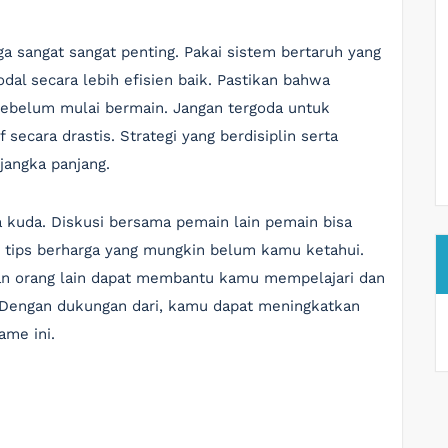
ga sangat sangat penting. Pakai sistem bertaruh yang
al secara lebih efisien baik. Pastikan bahwa
sebelum mulai bermain. Jangan tergoda untuk
secara drastis. Strategi yang berdisiplin serta
 jangka panjang.
a kuda. Diskusi bersama pemain lain pemain bisa
ips berharga yang mungkin belum kamu ketahui.
gan orang lain dapat membantu kamu mempelajari dan
Dengan dukungan dari, kamu dapat meningkatkan
ame ini.