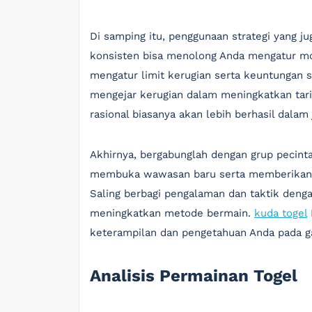
Di samping itu, penggunaan strategi yang ju
konsisten bisa menolong Anda mengatur mod
mengatur limit kerugian serta keuntungan 
mengejar kerugian dalam meningkatkan tarif 
rasional biasanya akan lebih berhasil dalam
Akhirnya, bergabunglah dengan grup pecint
membuka wawasan baru serta memberikan t
Saling berbagi pengalaman dan taktik den
meningkatkan metode bermain.
kuda togel
keterampilan dan pengetahuan Anda pada g
Analisis Permainan Togel