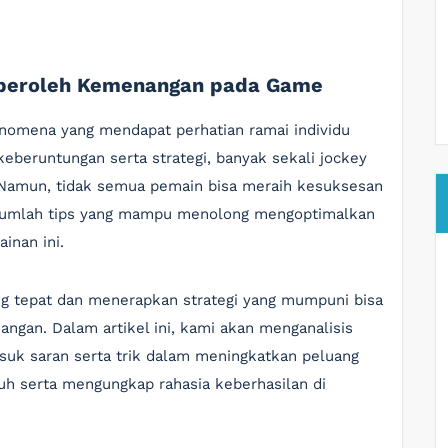
mperoleh Kemenangan pada Game
nomena yang mendapat perhatian ramai individu
eberuntungan serta strategi, banyak sekali jockey
. Namun, tidak semua pemain bisa meraih kesuksesan
sejumlah tips yang mampu menolong mengoptimalkan
inan ini.
g tepat dan menerapkan strategi yang mumpuni bisa
gan. Dalam artikel ini, kami akan menganalisis
suk saran serta trik dalam meningkatkan peluang
uh serta mengungkap rahasia keberhasilan di