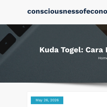
Skip
consciousnessofecon
to
content
Kuda Togel: Car
Hom
May 26, 2026