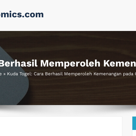
omics.com
a Berhasil Memperoleh Keme
e
»
Kuda Togel: Cara Berhasil Memperoleh Kemenangan pada