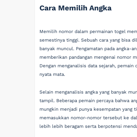
Cara Memilih Angka
Memilih nomor dalam permainan togel mem
semestinya tinggi. Sebuah cara yang bisa d
banyak muncul. Pengamatan pada angka-an
memberikan pandangan mengenai nomor man
Dengan menganalisis data sejarah, pemain d
nyata mata.
Selain menganalisis angka yang banyak mun
tampil. Beberapa pemain percaya bahwa ang
mungkin menjadi punya kesempatan yang tin
memasukkan nomor-nomor tersebut ke dala
lebih lebih beragam serta berpotensi menda