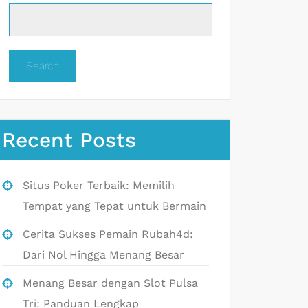
Search
Recent Posts
Situs Poker Terbaik: Memilih
Tempat yang Tepat untuk Bermain
Cerita Sukses Pemain Rubah4d:
Dari Nol Hingga Menang Besar
Menang Besar dengan Slot Pulsa
Tri: Panduan Lengkap