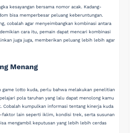
ngka kesayangan bersama nomor acak. Kadang-
andom bisa memperbesar peluang keberuntungan.
ang, cobalah agar menyeimbangkan kombinasi antara
an demikian cara itu, pemain dapat mencari kombinasi
nkan juga juga, memberikan peluang lebih lebih agar
ang Menang
game lotto kuda, perlu bahwa melakukan penelitian
pelajari pola taruhan yang lalu dapat menolong kamu
. Cobalah kumpulkan informasi tentang kinerja kuda
aktor lain seperti iklim, kondisi trek, serta susunan
bisa mengambil keputusan yang lebih lebih cerdas