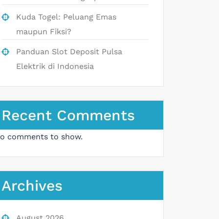
Kuda Togel: Peluang Emas
maupun Fiksi?
Panduan Slot Deposit Pulsa
Elektrik di Indonesia
Recent Comments
o comments to show.
Archives
August 2026