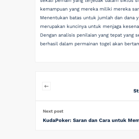
sekali pemain yang terjebak dalam siklus 
kemampuan yang mereka miliki mereka san
Menentukan batas untuk jumlah dan dana ya
merupakan kuncinya untuk menjaga kesenan
Dengan analisis penilaian yang tepat yang 
berhasil dalam permainan togel akan berta
St
Next post
KudaPoker: Saran dan Cara untuk Mem