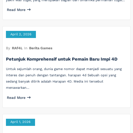
yakni wali togel, yang merupakan bagian dari dinamika permainan togel…
Read More
April 2, 2026
By
RAf4L
In
Berita Games
Petunjuk Komprehensif untuk Pemain Baru Impi 4D
Untuk sejumlah orang, dunia game nomor dapat menjadi sesuatu yang
interes dan penuh dengan tantangan. harapan 4d Sebuah opsi yang
sedang banyak dilirik adalah Harapan 4D. Media ini tersebut
menawarkan…
Read More
April 1, 2026