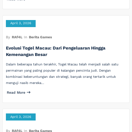
April 3, 2026
By
RAf4L
In
Berita Games
Evolusi Togel Macau: Dari Pengeluaran Hingga
Kemenangan Besar
Dalam beberapa tahun terakhir, Togel Macau telah menjadi salah satu
permainan yang paling populer di kalangan pencinta judi. Dengan
kombinasi keberuntungan dan strategi, banyak orang tertarik untuk
menguji nasib mereka…
Read More
April 3, 2026
By
RAf4L
In
Berita Games