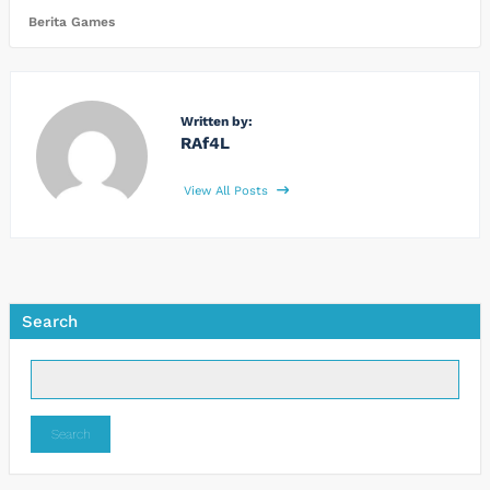
Berita Games
Written by:
RAf4L
View All Posts
Search
Search