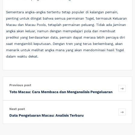
Sementara angka-angka tertentu tetap populer di kalangan pemain,
penting untuk diingat bahwa semua permainan Togel, termasuk Keluaran
Macau dan Macau Pools, tetaplah permainan peluang. Tidak ada jaminan
angka akan keluar, namun dengan mempelajari pola dan membuat
prediksi yang berdasarkan data, pemain dapat merasa lebih percaya diri
saat mengambil keputusan. Dengan tren yang terus berkembang, akan
menarik untuk melihat angka mana yang akan mendominasi hasil Togel
dalam waktu dekat.
Previous post
Toto Macau: Cara Membaca dan Menganalisis Pengeluaran
Next post
Data Pengeluaran Macau: Analisis Terbaru