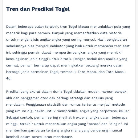
Tren dan Prediksi Togel
Dalam beberapa bulan terakhir, tren Togel Macau menunjukkan pola yang
menarik bagi para pemain. Banyak yang memanfaatkan data historis
untuk menganalisis angka-angka yang sering muncul. Hasil pengeluaran
sebelumnya bisa menjadi indikator yang baik untuk memahami tren saat
ini, sehingga pemain dapat mempertimbangkan angka yang memiliki
kemungkinan lebih tinggi untuk ditarik. Dengan melakukan analisis yang
cermat, pemain berharap dapat meningkatkan peluang mereka dalam
berbagai jenis permainan Togel, termasuk Toto Macau dan Toto Macau
4d.
Prediksi yang akurat dalam dunia Togel tidaklah mudah, namun banyak
ahli dan penggemar otodidak berbagi strategi dan analisis yang
mendalam. Penggunaan statistik dan rumus tertentu menjadi metode
yang umum digunakan untuk memprediksi angka yang berpotensi keluar.
Sebagai contoh, pemain sering melihat frekuensi angka dalam beberapa
minggu terakhir untuk menentukan angka yang "panas" dan "dingin". Ini
memberikan gambaran tentang angka mana yang cenderung muncul
kembali dalam pengeluaran mendatang.