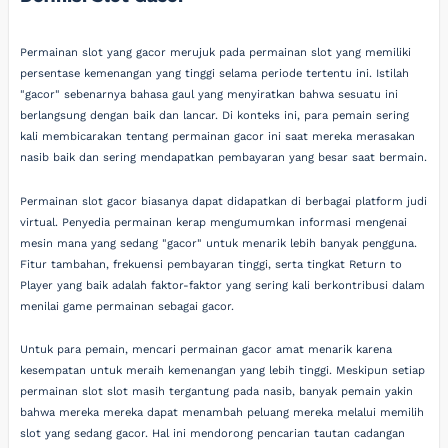
Permainan slot yang gacor merujuk pada permainan slot yang memiliki
persentase kemenangan yang tinggi selama periode tertentu ini. Istilah
"gacor" sebenarnya bahasa gaul yang menyiratkan bahwa sesuatu ini
berlangsung dengan baik dan lancar. Di konteks ini, para pemain sering
kali membicarakan tentang permainan gacor ini saat mereka merasakan
nasib baik dan sering mendapatkan pembayaran yang besar saat bermain.
Permainan slot gacor biasanya dapat didapatkan di berbagai platform judi
virtual. Penyedia permainan kerap mengumumkan informasi mengenai
mesin mana yang sedang "gacor" untuk menarik lebih banyak pengguna.
Fitur tambahan, frekuensi pembayaran tinggi, serta tingkat Return to
Player yang baik adalah faktor-faktor yang sering kali berkontribusi dalam
menilai game permainan sebagai gacor.
Untuk para pemain, mencari permainan gacor amat menarik karena
kesempatan untuk meraih kemenangan yang lebih tinggi. Meskipun setiap
permainan slot slot masih tergantung pada nasib, banyak pemain yakin
bahwa mereka mereka dapat menambah peluang mereka melalui memilih
slot yang sedang gacor. Hal ini mendorong pencarian tautan cadangan