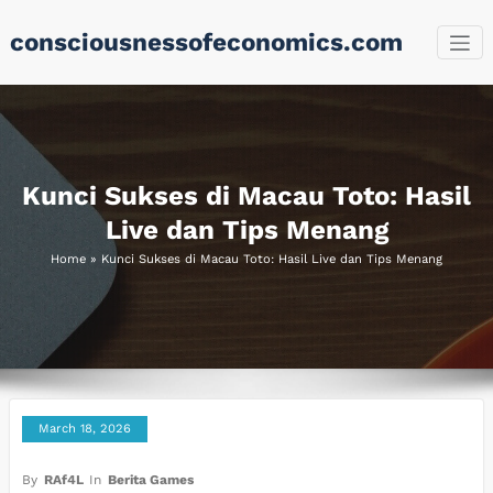
Skip
consciousnessofeconomics.com
to
content
Kunci Sukses di Macau Toto: Hasil
Live dan Tips Menang
Home
»
Kunci Sukses di Macau Toto: Hasil Live dan Tips Menang
March 18, 2026
By
RAf4L
In
Berita Games