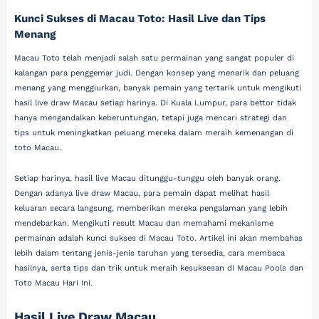
Kunci Sukses di Macau Toto: Hasil Live dan Tips
Menang
Macau Toto telah menjadi salah satu permainan yang sangat populer di
kalangan para penggemar judi. Dengan konsep yang menarik dan peluang
menang yang menggiurkan, banyak pemain yang tertarik untuk mengikuti
hasil live draw Macau setiap harinya. Di Kuala Lumpur, para bettor tidak
hanya mengandalkan keberuntungan, tetapi juga mencari strategi dan
tips untuk meningkatkan peluang mereka dalam meraih kemenangan di
toto Macau.
Setiap harinya, hasil live Macau ditunggu-tunggu oleh banyak orang.
Dengan adanya live draw Macau, para pemain dapat melihat hasil
keluaran secara langsung, memberikan mereka pengalaman yang lebih
mendebarkan. Mengikuti result Macau dan memahami mekanisme
permainan adalah kunci sukses di Macau Toto. Artikel ini akan membahas
lebih dalam tentang jenis-jenis taruhan yang tersedia, cara membaca
hasilnya, serta tips dan trik untuk meraih kesuksesan di Macau Pools dan
Toto Macau Hari Ini.
Hasil Live Draw Macau