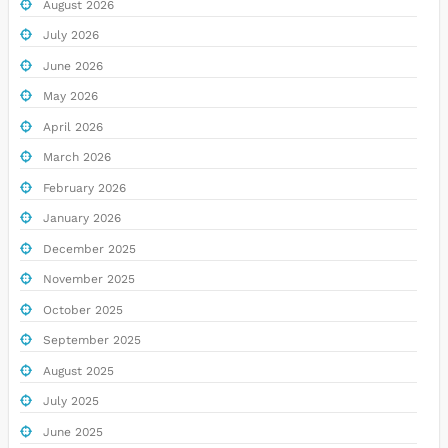
August 2026
July 2026
June 2026
May 2026
April 2026
March 2026
February 2026
January 2026
December 2025
November 2025
October 2025
September 2025
August 2025
July 2025
June 2025