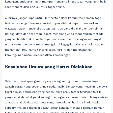
keuangan, anda akan lebih mampu mengambil keputusan yang lebih baik
saat menentukan angka untuk togel online.
Akhirnya, jangan lupa untuk ikut serta dalam komunitas pemain togel.
Ikut serta dengan forum atau kelompok diskusi dapat memberikan
wawasan baru mengenai strategi dan tips yang dipakai oleh pemain lain.
Berbagi data dan testimoni dapat menolong Anda menemukan metode
yang lebih dalam ikut serta togel, serta memberi dorongan semangat
untuk terus mencoba meski mengalami kegagalan. Kerjasama ini dapat
menambah ilmu kamu tentang togel hari ini dan meningkatkan
kemungkinan untuk mendapatkan kemenangan.
Kesalahan Umum yang Harus Dielakkan
Salah satu kesilapan generik yang sering sering dibuat pemain togel
adalah bergantung sepenuhnya pada nasib. Banyak yang meyakini bahawa
togel adalah permainan yang sepenuhnya acak, tetapi terdapat taktik
yang dapat dapat digunakan bagi meningkatkan kesempatan. Mengabaikan
analisis analisis data dan pola yang muncul dari hasil daripada hasil
sebelumnya bisa menjadi alasan besar kenapa mengapa pemain pemain