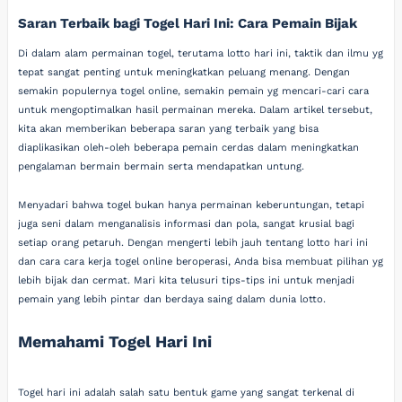
Saran Terbaik bagi Togel Hari Ini: Cara Pemain Bijak
Di dalam alam permainan togel, terutama lotto hari ini, taktik dan ilmu yg
tepat sangat penting untuk meningkatkan peluang menang. Dengan
semakin populernya togel online, semakin pemain yg mencari-cari cara
untuk mengoptimalkan hasil permainan mereka. Dalam artikel tersebut,
kita akan memberikan beberapa saran yang terbaik yang bisa
diaplikasikan oleh-oleh beberapa pemain cerdas dalam meningkatkan
pengalaman bermain bermain serta mendapatkan untung.
Menyadari bahwa togel bukan hanya permainan keberuntungan, tetapi
juga seni dalam menganalisis informasi dan pola, sangat krusial bagi
setiap orang petaruh. Dengan mengerti lebih jauh tentang lotto hari ini
dan cara cara kerja togel online beroperasi, Anda bisa membuat pilihan yg
lebih bijak dan cermat. Mari kita telusuri tips-tips ini untuk menjadi
pemain yang lebih pintar dan berdaya saing dalam dunia lotto.
Memahami Togel Hari Ini
Togel hari ini adalah salah satu bentuk game yang sangat terkenal di