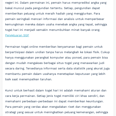
negeri ini. Dalam permainan ini, pemain harus memprediksi angka yang
bakal muncul pada pengundian tertentu. Setiap, pengundian dapat
memberikan peluang untuk meraih hadiah yang menggiurkan. Para
pemain seringkali mencari informasi dan analisis untuk memperbesar
kemungkinan mereka dalam usaha menebak angka yang tepat, sehingga
togel hari ini menjadi semakin menumbuhkan minat banyak orang.
Pengeluaran SGP
Permainan togel online memberikan kenyamanan bagi pemain untuk
berpartisipasi dalam undian tanpa harus melangkah ke lokasi fisik. Cukup
hanya menggunakan perangkat komputer atau ponsel, para pemain bisa
dengan mudah mengakses berbagai situs togel yang menawarkan judi
secara daring. Tersedianya informasi serta data statistik yang akurat juga
membantu pemain dalam usahanya menetapkan keputusan yang lebih
baik saat menempatkan taruhan.
Kunci untuk berhasil dalam togel hari ini adalah memahami aturan dan
cara kerja permainan. Setiap jenis togel memiliki ciri khas sendiri, dan
memahami perbedaan-perbedaan ini dapat memberikan keuntungan.
Para pemain yang cerdas akan mengadakan riset dan menggunakan
strategi yang sesuai untuk meningkatkan peluang kemenangan, sehingga