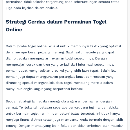
permainan tidak sekadar tergantung pada keberuntungan semata tetapi
juga pada kejelian dalam analisis.
Strategi Cerdas dalam Permainan Togel
Online
Dalam lomba togel online, krusial untuk mempunyai taktik yang optimal
demi memperbesar peluang menang. Salah satu metode yang dapat
diambil adalah mempelajari rekaman togel sebelumnya. Dengan
mempelajari corak dan tren yang terjadi dari informasi sebelumnya,
pemain dapat menghasilkan prediksi yang lebih jauh tepat. Selain itu,
pemain juga dapat menggunakan perangkat lunak pemrosesan yang
dirancang spesial menganalisis data togel, menolong mereka dalam
menyusun angka-angka yang berpotensi berhasil.
Sebuah strategi lain adalah mengelola anggaran permainan dengan
cermat. Tentukanlah batasan seberapa banyak yang ingin anda habiskan
untuk bermain togel hari ini, dan patuhi batas tersebut. Ini tidak hanya
menjaga finansial Anda tetapi juga membantu Anda bermain dengan lebih
tenang. Dengan mental yang lebih fokus dan tidak terbebani oleh masalah