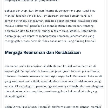
berpengaruh pada pilihan yang dilakukan.
Sebagai penutup, ikut dengan kelompok penggemar super togel bisa
menjadi langkah yang bijak. Pembicaraan dengan pemain yang lain
tentang strategi, pengalaman, dan tips dapat memberi wawasan baru.
Melalui kolaborasi, pemain bisa mendapatkan data terbaru tentang
pergerakan dan taktik yang mungkin tak mereka ketahui. Keterlibatan
dalam grup juga dapat m menciptakan perasaan kebersamaan yang
menggugah proses bermain tidak sabar untuk ulang diulang kembali.
Menjaga Keamanan dan Kerahasiaan
Keamanan serta kerahasiaan adalah elemen krusial ketika bermain di
supertogel. Setiap petaruh harus menjamin jika informasi pribadi serta
informasi finansial mereka terlindungi dengan baik. Pemakaian kata sandi
yang kuat kuat serta tidak susah ditebak merupakan tindakan awal yang
krusial. Di samping itu, pemain juga seharusnya menghindari membagikan
data akun kepada orang lain, untuk menghindari akses tidak sah yang
tidak diinginkan.
Selanjutnya, krusial untuk memilih platform super togel dengan memiliki