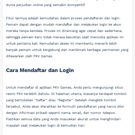
dunia perjudian online yang semakin kompetitif.
Fitur lainnya adalah kemudahan dalam proses pendaftaran dan login.
Pemain dapat dengan mudah mendaftar dan melakukan login ke akun
mereka tanpa kendala. Proses ini dirancang agar cepat dan sederhana,
sehingga pemain baru tidak merasa kesulitan saat mencoba aplikasi ini
untuk pertama kali. Kemudahan akses ini membantu menarik lebih
banyak pemain untuk bergabung dan menikmati berbagai permainan yang
ditawarkan oleh PKV Games.
Cara Mendaftar dan Login
Untuk mendaftar di aplikasi PKV Games, Anda perlu mengunjungi situs
resmi PKV terlebih dahulu. Di halaman utama, biasanya terdapat tombol
yang bertuliskan "Daftar" atau "Register". Setelah mengklik tombol
tersebut, Anda akan diarahkan ke formulir pendaftaran yang harus diisi
dengan informasi pribadi seperti nama, email, dan nomor telepon.
Pastikan semua data yang Anda masukkan akurat untuk menghindari
masalah saat melakukan login di kemudian hari.