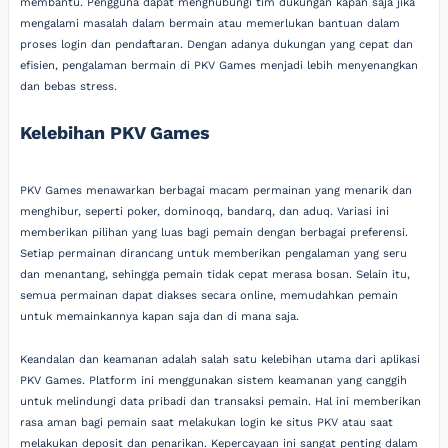
membantu. Pengguna dapat menghubungi tim dukungan kapan saja jika
mengalami masalah dalam bermain atau memerlukan bantuan dalam
proses login dan pendaftaran. Dengan adanya dukungan yang cepat dan
efisien, pengalaman bermain di PKV Games menjadi lebih menyenangkan
dan bebas stress.
Kelebihan PKV Games
PKV Games menawarkan berbagai macam permainan yang menarik dan
menghibur, seperti poker, dominoqq, bandarq, dan aduq. Variasi ini
memberikan pilihan yang luas bagi pemain dengan berbagai preferensi.
Setiap permainan dirancang untuk memberikan pengalaman yang seru
dan menantang, sehingga pemain tidak cepat merasa bosan. Selain itu,
semua permainan dapat diakses secara online, memudahkan pemain
untuk memainkannya kapan saja dan di mana saja.
Keandalan dan keamanan adalah salah satu kelebihan utama dari aplikasi
PKV Games. Platform ini menggunakan sistem keamanan yang canggih
untuk melindungi data pribadi dan transaksi pemain. Hal ini memberikan
rasa aman bagi pemain saat melakukan login ke situs PKV atau saat
melakukan deposit dan penarikan. Kepercayaan ini sangat penting dalam