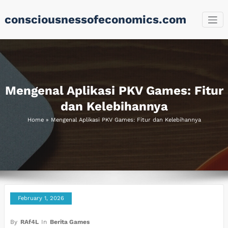
Skip
consciousnessofeconomics.com
to
content
Mengenal Aplikasi PKV Games: Fitur
dan Kelebihannya
Home
»
Mengenal Aplikasi PKV Games: Fitur dan Kelebihannya
February 1, 2026
By
RAf4L
In
Berita Games