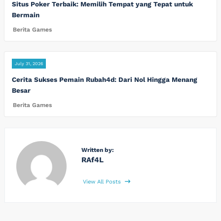
Situs Poker Terbaik: Memilih Tempat yang Tepat untuk
Bermain
Berita Games
July 31, 2026
Cerita Sukses Pemain Rubah4d: Dari Nol Hingga Menang
Besar
Berita Games
Written by:
RAf4L
View All Posts