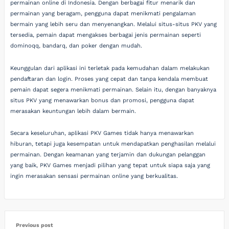
permainan online di Indonesia. Dengan berbagai fitur menarik dan
permainan yang beragam, pengguna dapat menikmati pengalaman
bermain yang lebih seru dan menyenangkan. Melalui situs-situs PKV yang
tersedia, pemain dapat mengakses berbagai jenis permainan seperti
dominoqq, bandarq, dan poker dengan mudah.
Keunggulan dari aplikasi ini terletak pada kemudahan dalam melakukan
pendaftaran dan login. Proses yang cepat dan tanpa kendala membuat
pemain dapat segera menikmati permainan. Selain itu, dengan banyaknya
situs PKV yang menawarkan bonus dan promosi, pengguna dapat
merasakan keuntungan lebih dalam bermain.
Secara keseluruhan, aplikasi PKV Games tidak hanya menawarkan
hiburan, tetapi juga kesempatan untuk mendapatkan penghasilan melalui
permainan. Dengan keamanan yang terjamin dan dukungan pelanggan
yang baik, PKV Games menjadi pilihan yang tepat untuk siapa saja yang
ingin merasakan sensasi permainan online yang berkualitas.
Previous post