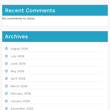
Recent Comments
No comments to show.
Archives
August 2026
July 2026
June 2026
May 2026
April 2026
March 2026
February 2026
January 2026
December 2025