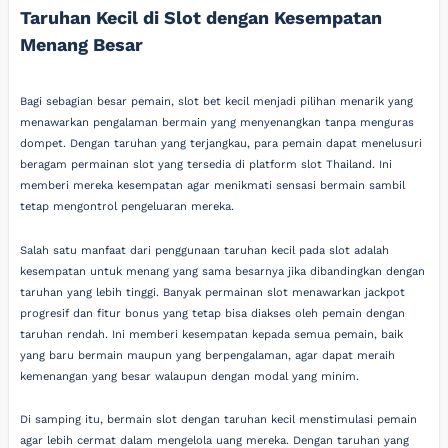
Taruhan Kecil di Slot dengan Kesempatan
Menang Besar
Bagi sebagian besar pemain, slot bet kecil menjadi pilihan menarik yang
menawarkan pengalaman bermain yang menyenangkan tanpa menguras
dompet. Dengan taruhan yang terjangkau, para pemain dapat menelusuri
beragam permainan slot yang tersedia di platform slot Thailand. Ini
memberi mereka kesempatan agar menikmati sensasi bermain sambil
tetap mengontrol pengeluaran mereka.
Salah satu manfaat dari penggunaan taruhan kecil pada slot adalah
kesempatan untuk menang yang sama besarnya jika dibandingkan dengan
taruhan yang lebih tinggi. Banyak permainan slot menawarkan jackpot
progresif dan fitur bonus yang tetap bisa diakses oleh pemain dengan
taruhan rendah. Ini memberi kesempatan kepada semua pemain, baik
yang baru bermain maupun yang berpengalaman, agar dapat meraih
kemenangan yang besar walaupun dengan modal yang minim.
Di samping itu, bermain slot dengan taruhan kecil menstimulasi pemain
agar lebih cermat dalam mengelola uang mereka. Dengan taruhan yang