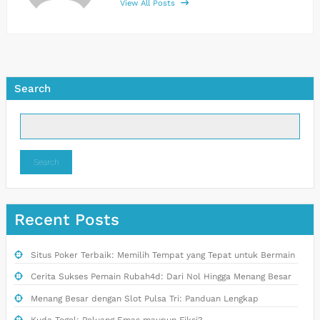
View All Posts
Search
Search
Recent Posts
Situs Poker Terbaik: Memilih Tempat yang Tepat untuk Bermain
Cerita Sukses Pemain Rubah4d: Dari Nol Hingga Menang Besar
Menang Besar dengan Slot Pulsa Tri: Panduan Lengkap