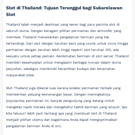
Slot di Thailand: Tujuan Terunggul bagi Sukarelawan
Slot
Thailand telah menjadi destinasi yang keren bagi para pecinta slot di
seluruh dunia. Dengan beragam pilihan permainan dan atmosfer yang
memikat, Thailand menawarkan pengalaman bermain yang tak
tertandingi. Dari slot dengan taruhan kecil yang cocok untuk novis hingga
permainan dengan taruhan lebih tinggi seperti slot taruhan 100, ada
sesuatu untuk setiap pemain. Kenikmatan bermain di slot server Thailand
memberi kesempatan untuk mengalami berbagai inovasi dalam dunia
perjudian, sekaligus menikmati kecantikan budaya dan keramahan
masyarakat lokal.
Slot Thailand juga dikenal luas karena koleksi permainan terbaik yang
memberikan peluang kemenangan besar. Dengan meningkatnya
popularitas permainan ini, banyak pengunjung yang datang untuk
mengetes nasib mereka dan mengetahui taktik bermain yang ampuh. Ayo
kita telusuri lebih jauh tentang apa yang membuat slot di Thailand
menjadi pilihan utama dan bagaimana Anda dapat mengoptimalkan
pengalaman bermain Anda di sini.