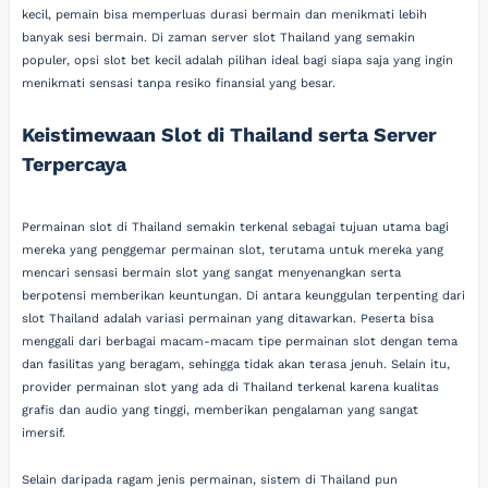
kecil, pemain bisa memperluas durasi bermain dan menikmati lebih
banyak sesi bermain. Di zaman server slot Thailand yang semakin
populer, opsi slot bet kecil adalah pilihan ideal bagi siapa saja yang ingin
menikmati sensasi tanpa resiko finansial yang besar.
Keistimewaan Slot di Thailand serta Server
Terpercaya
Permainan slot di Thailand semakin terkenal sebagai tujuan utama bagi
mereka yang penggemar permainan slot, terutama untuk mereka yang
mencari sensasi bermain slot yang sangat menyenangkan serta
berpotensi memberikan keuntungan. Di antara keunggulan terpenting dari
slot Thailand adalah variasi permainan yang ditawarkan. Peserta bisa
menggali dari berbagai macam-macam tipe permainan slot dengan tema
dan fasilitas yang beragam, sehingga tidak akan terasa jenuh. Selain itu,
provider permainan slot yang ada di Thailand terkenal karena kualitas
grafis dan audio yang tinggi, memberikan pengalaman yang sangat
imersif.
Selain daripada ragam jenis permainan, sistem di Thailand pun