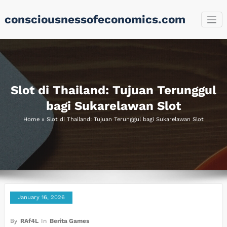
Skip
consciousnessofeconomics.com
to
content
Slot di Thailand: Tujuan Terunggul
bagi Sukarelawan Slot
Home
»
Slot di Thailand: Tujuan Terunggul bagi Sukarelawan Slot
January 16, 2026
By
RAf4L
In
Berita Games