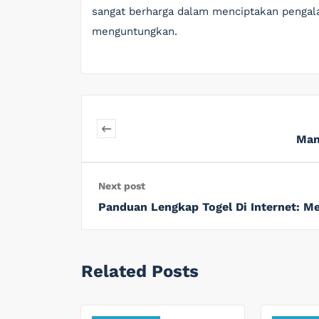
sangat berharga dalam menciptakan penga
menguntungkan.
Man
Next post
Panduan Lengkap Togel Di Internet: Me
Related Posts