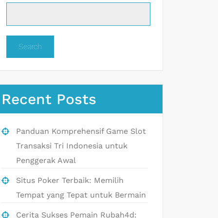
Search
Recent Posts
Panduan Komprehensif Game Slot
Transaksi Tri Indonesia untuk
Penggerak Awal
Situs Poker Terbaik: Memilih
Tempat yang Tepat untuk Bermain
Cerita Sukses Pemain Rubah4d: