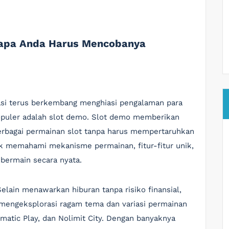
gapa Anda Harus Mencobanya
asi terus berkembang menghiasi pengalaman para
populer adalah slot demo. Slot demo memberikan
rbagai permainan slot tanpa harus mempertaruhkan
tuk memahami mekanisme permainan, fitur-fitur unik,
 bermain secara nyata.
ain menawarkan hiburan tanpa risiko finansial,
engeksplorasi ragam tema dan variasi permainan
gmatic Play, dan Nolimit City. Dengan banyaknya