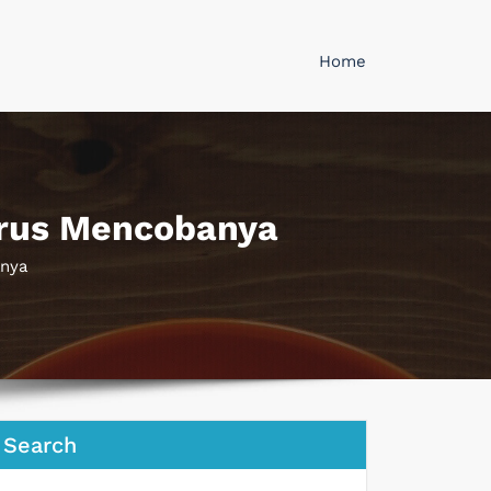
Home
arus Mencobanya
anya
Search