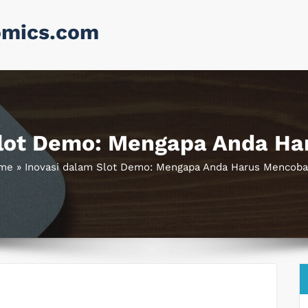
omics.com
Slot Demo: Mengapa Anda H
me
»
Inovasi dalam Slot Demo: Mengapa Anda Harus Mencob