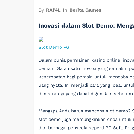
By
RAf4L
In
Berita Games
Inovasi dalam Slot Demo: Men
Slot Demo PG
Dalam dunia permainan kasino online, inov
pemain. Salah satu inovasi yang semakin 
kesempatan bagi pemain untuk mencoba be
uang nyata. Ini menjadi cara yang ideal un
dan strategi yang dapat digunakan sebelum
Mengapa Anda harus mencoba slot demo? Sel
slot demo juga memungkinkan Anda untuk m
dari berbagai penyedia seperti PG Soft, Pra