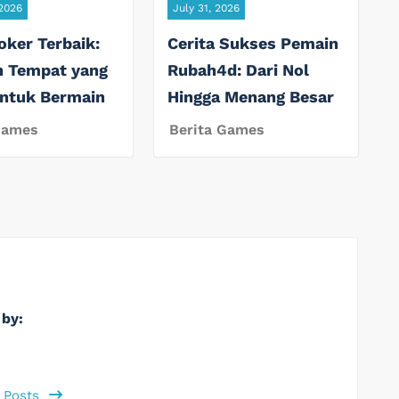
 2026
July 31, 2026
oker Terbaik:
Cerita Sukses Pemain
h Tempat yang
Rubah4d: Dari Nol
untuk Bermain
Hingga Menang Besar
Games
Berita Games
 by:
l Posts