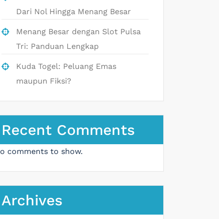
Dari Nol Hingga Menang Besar
Menang Besar dengan Slot Pulsa
Tri: Panduan Lengkap
Kuda Togel: Peluang Emas
maupun Fiksi?
Recent Comments
o comments to show.
Archives