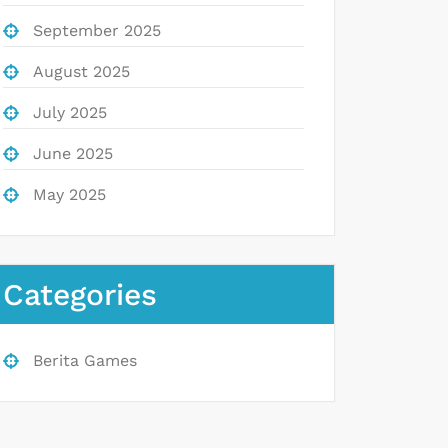
September 2025
August 2025
July 2025
June 2025
May 2025
Categories
Berita Games