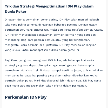
Trik dan Strategi Mengoptimalkan IDN Play dalam
Dunia Poker
Di dalam dunia permainan poker daring, IDN Play telah menjadi sebuah
loka yang paling terkenal di kalangan beberapa pecinta. Dengan ragam
permainan seru yang ditawarkan, mulai dari Texas Hold’em sampai Capsa,
IDN Poker menyediakan pengalaman bermain bermain yang seru dan
menantang. Bagi para pemain pemula atau yang berpengalaman,
mengetahui cara bermain di di platform IDN Play merupakan langkah
yang krusial untuk mendapatkan sukses dalam game ini.
Bagi Kamu yang mau menguasai IDN Poker, ada beberapa kiat serta
strategi yang bisa dapat diterapkan agar meningkatkan keterampilan
permainan. Mulai dari teknik dasar sampai taktik lanjutan, tulisan ini akan
membahas berbagai hal penting yang diperhatikan diperhatikan ketika
bermain poker poker. Mari kita eksporasi lebih dalam soal IDN Play serta
bagaimana cara melaksanakan taktik efektif dalam permainan.
Perkenalan IDNPlay