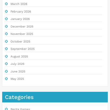
March 2026
February 2026
January 2026
December 2025
November 2025
October 2025
September 2025
August 2025
July 2025
June 2025
May 2025
Categories
Berita Games