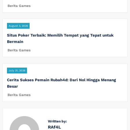
Berita Games
August 3, 2026
Situs Poker Terbaik: Memilih Tempat yang Tepat untuk
Bermain
Berita Games
July 31, 2026
Cerita Sukses Pemain Rubah4d: Dari Nol Hingga Menang
Besar
Berita Games
Written by:
RAf4L