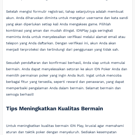
Setelah mengisi formulir registrasi, tahap selanjutnya adalah membuat
akun. Anda diharuskan diminta untuk mengatur username dan kata sandi
yang akan diperlukan setiap kali Anda mengakses game. Pilihlah
kombinasi yang aman dan mudah diingat. IDNPlay juga seringkali
meminta Anda untuk menyelesaikan verifikasi melalui alamat email atau
telepon yang Anda daftarkan. Dengan verifikasi ini, akun Anda akan
menjadi terproteksi dan terlindungi dari penggunaan yang tidak sah.
Sesudah pendaftaran dan konfirmasi berhasil, Anda siap untuk memulai
bermain. Anda dapat menyelesaikan setoran ke akun IDN Poker Anda dan
memilih permainan poker yang ingin Anda ikuti. Ingat untuk mencoba
berbagai fitur yang tersedia, seperti reward dan penawaran, yang dapat
memperbaiki pengalaman Anda dalam bermain. Selamat bermain dan
semoga berhasil!
Tips Meningkatkan Kualitas Bermain
Untuk meningkatkan kualitas bermain IDN Play, krusial agar memahami
aturan dan taktik poker dengan menyeluruh. Sediakan kesempatan