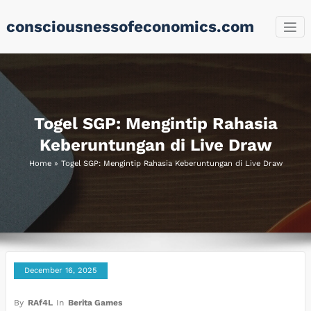
Skip
consciousnessofeconomics.com
to
content
Togel SGP: Mengintip Rahasia
Keberuntungan di Live Draw
Home
»
Togel SGP: Mengintip Rahasia Keberuntungan di Live Draw
December 16, 2025
By
RAf4L
In
Berita Games