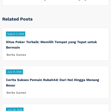
Related Posts
August 3, 2026
Situs Poker Terbaik: Memilih Tempat yang Tepat untuk
Bermain
Berita Games
July 31, 2026
Cerita Sukses Pemain Rubah4d: Dari Nol Hingga Menang
Besar
Berita Games
July 29, 2026