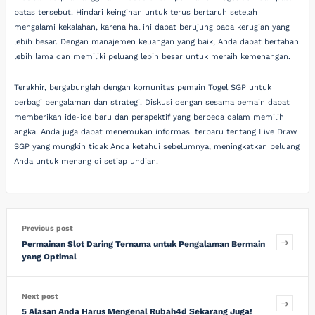
batas tersebut. Hindari keinginan untuk terus bertaruh setelah
mengalami kekalahan, karena hal ini dapat berujung pada kerugian yang
lebih besar. Dengan manajemen keuangan yang baik, Anda dapat bertahan
lebih lama dan memiliki peluang lebih besar untuk meraih kemenangan.
Terakhir, bergabunglah dengan komunitas pemain Togel SGP untuk
berbagi pengalaman dan strategi. Diskusi dengan sesama pemain dapat
memberikan ide-ide baru dan perspektif yang berbeda dalam memilih
angka. Anda juga dapat menemukan informasi terbaru tentang Live Draw
SGP yang mungkin tidak Anda ketahui sebelumnya, meningkatkan peluang
Anda untuk menang di setiap undian.
Previous post
Permainan Slot Daring Ternama untuk Pengalaman Bermain
yang Optimal
Next post
5 Alasan Anda Harus Mengenal Rubah4d Sekarang Juga!