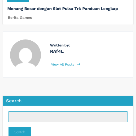
Menang Besar dengan Slot Pulsa Tri: Panduan Lengkap
Berita Games
Written by:
RAf4L
View All Posts
Search
Search