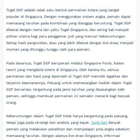
Togel SGP adalah salah satu bentuk permainan lotere yang sangat
populer di Singapura. Dengan menggunakan sistem angka, pemain dapat
memasang taruhan pada kombinasi yang dianggap beruntung. Togel SGP
dikenal dengan nama lain yaitu Togel Singapore, dan sering kali menjadi
pilihan utama bagi para penggemar judi yang mencari keberuntungan.
Setiap hasil pengundian, atau yang lebih dikenal dengan live draw, menjadi
momen yang ditunggu-tunggu oleh para pemain.
Pada dasarnya, Togel SGP beroperasi melalui Singapore Pools, badan
resmi yang mengelola lotere di Singapura. Oleh karena itu, semua
permainan dan hasil yang diperoleh di Togel SGP memiliki legalitas dan
terjamin keamanannya. Peluang untuk memenangkan hadiah dalam Togel
SGP bervariasi, tergantung pada jenis taruhan yang dipasangkan oleh
pemain, sehingga membuat permainan ini semakin menarik bagi banyak
orang.
Keberuntungan dalam Togel SGP tidak hanya bergantung pada peluang,
tetapi juga pada strategi dan analisis yang tepat.
Togel Sgp
Banyak
pemain yang melakukan penelitian dan mempelajari pola angka sebelum
memasang taruhan. Dengan adanya live draw Singapore, informasi