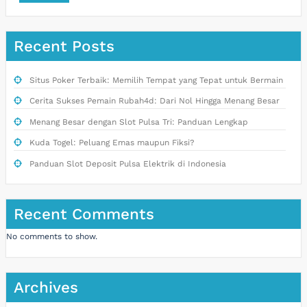
Recent Posts
Situs Poker Terbaik: Memilih Tempat yang Tepat untuk Bermain
Cerita Sukses Pemain Rubah4d: Dari Nol Hingga Menang Besar
Menang Besar dengan Slot Pulsa Tri: Panduan Lengkap
Kuda Togel: Peluang Emas maupun Fiksi?
Panduan Slot Deposit Pulsa Elektrik di Indonesia
Recent Comments
No comments to show.
Archives