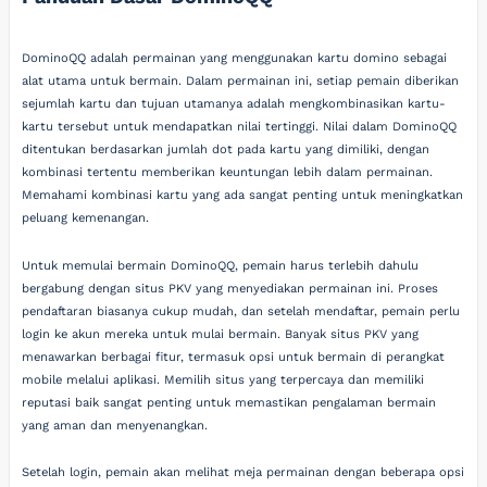
DominoQQ adalah permainan yang menggunakan kartu domino sebagai
alat utama untuk bermain. Dalam permainan ini, setiap pemain diberikan
sejumlah kartu dan tujuan utamanya adalah mengkombinasikan kartu-
kartu tersebut untuk mendapatkan nilai tertinggi. Nilai dalam DominoQQ
ditentukan berdasarkan jumlah dot pada kartu yang dimiliki, dengan
kombinasi tertentu memberikan keuntungan lebih dalam permainan.
Memahami kombinasi kartu yang ada sangat penting untuk meningkatkan
peluang kemenangan.
Untuk memulai bermain DominoQQ, pemain harus terlebih dahulu
bergabung dengan situs PKV yang menyediakan permainan ini. Proses
pendaftaran biasanya cukup mudah, dan setelah mendaftar, pemain perlu
login ke akun mereka untuk mulai bermain. Banyak situs PKV yang
menawarkan berbagai fitur, termasuk opsi untuk bermain di perangkat
mobile melalui aplikasi. Memilih situs yang terpercaya dan memiliki
reputasi baik sangat penting untuk memastikan pengalaman bermain
yang aman dan menyenangkan.
Setelah login, pemain akan melihat meja permainan dengan beberapa opsi