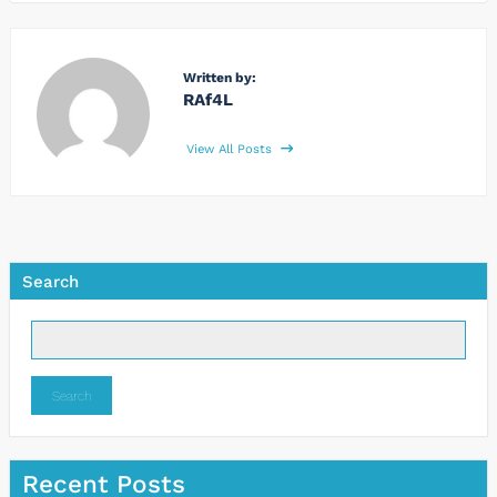
Written by:
RAf4L
View All Posts
Search
Search
Recent Posts