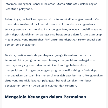
informasi mengenai lisensi di halaman utama situs atau dalam bagian
ketentuan pelayanan.
Selanjutnya, perhatikan reputasi situs tersebut di kalangan pemain. Cari
ulasan dan testimoni dari pemain lain untuk mendapatkan gambaran
tentang pengalaman mereka. Situs dengan banyak ulasan positif biasanya
lebih dapat diandalkan. Anda juga bisa bergabung dalam forum atau grup
media sosial yang membahas PKV untuk mendapatkan rekomendasi dari
pemain berpengalaman.
Terakhir, periksa metode pembayaran yang ditawarkan oleh situs
tersebut. Situs yang terpercaya biasanya menyediakan berbagai opsi
pembayaran yang aman dan cepat. Pastikan juga bahwa situs
menyediakan dukungan pelanggan yang responsif, sehingga Anda dapat
mendapatkan bantuan jika menemui masalah saat bermain. Menggunakan
situs yang memiliki layanan pelanggan berkualitas akan membuat
pengalaman bermain Anda lebih nyaman dan terjamin.
Mengelola Keuangan dalam Permainan