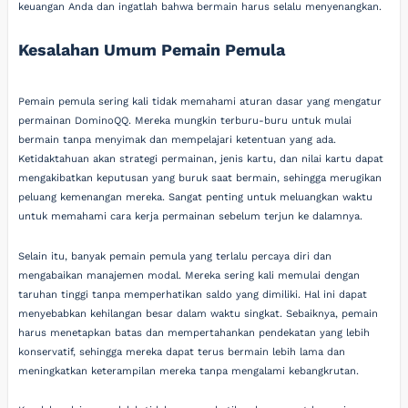
keuangan Anda dan ingatlah bahwa bermain harus selalu menyenangkan.
Kesalahan Umum Pemain Pemula
Pemain pemula sering kali tidak memahami aturan dasar yang mengatur
permainan DominoQQ. Mereka mungkin terburu-buru untuk mulai
bermain tanpa menyimak dan mempelajari ketentuan yang ada.
Ketidaktahuan akan strategi permainan, jenis kartu, dan nilai kartu dapat
mengakibatkan keputusan yang buruk saat bermain, sehingga merugikan
peluang kemenangan mereka. Sangat penting untuk meluangkan waktu
untuk memahami cara kerja permainan sebelum terjun ke dalamnya.
Selain itu, banyak pemain pemula yang terlalu percaya diri dan
mengabaikan manajemen modal. Mereka sering kali memulai dengan
taruhan tinggi tanpa memperhatikan saldo yang dimiliki. Hal ini dapat
menyebabkan kehilangan besar dalam waktu singkat. Sebaiknya, pemain
harus menetapkan batas dan mempertahankan pendekatan yang lebih
konservatif, sehingga mereka dapat terus bermain lebih lama dan
meningkatkan keterampilan mereka tanpa mengalami kebangkrutan.