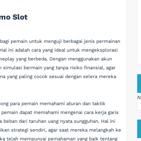
mo Slot
gi pemain untuk menguji berbagai jenis permainan
al ini adalah cara yang ideal untuk mengeksplorasi
 gameplay yang berbeda. Dengan menggunakan akun
simulasi bermain yang tanpa risiko finansial, agar
na yang paling cocok sesuai dengan selera mereka
N
long para pemain memahami aturan dan taktik
 pemain dapat memahami mengenai cara kerja garis
a beban dari taruhan uang nyata sungguhan. Hal ini
an strategi sendiri, agar saat mereka melangkah ke
eka telah mempunyai pemahaman yang baik tentang