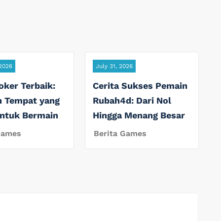
 2026
July 31, 2026
oker Terbaik:
Cerita Sukses Pemain
h Tempat yang
Rubah4d: Dari Nol
untuk Bermain
Hingga Menang Besar
Games
Berita Games