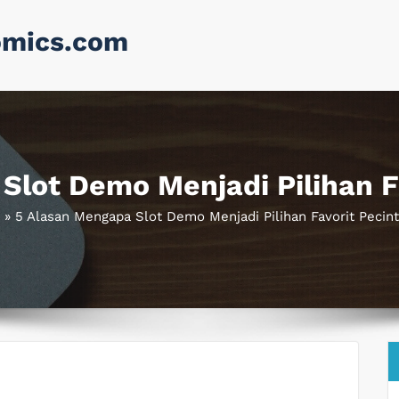
omics.com
Slot Demo Menjadi Pilihan Fa
»
5 Alasan Mengapa Slot Demo Menjadi Pilihan Favorit Pecint