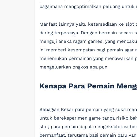
bagaimana mengoptimalkan peluang untuk
Manfaat lainnya yaitu ketersediaan ke slot 
daring terpercaya. Dengan bermain secara 
menguji aneka ragam games, yang mencakup 
Ini memberi kesempatan bagi pemain agar 
menemukan permainan yang menawarkan pe
mengeluarkan ongkos apa pun.
Kenapa Para Pemain Meng
Sebagian Besar para pemain yang suka me
untuk bereksperimen game tanpa risiko ba
slot, para pemain dapat mengeksplorasi bera
bermanfaat, terutama bagi pemain baru yang