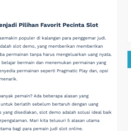
jadi Pilihan Favorit Pecinta Slot
 semakin populer di kalangan para penggemar judi.
n adalah slot demo, yang memberikan memberikan
a permainan tanpa harus mengeluarkan uang nyata.
ga belajar bermain dan menemukan permainan yang
nyedia permainan seperti Pragmatic Play dan, opsi
menarik.
banyak pemain? Ada beberapa alasan yang
 untuk berlatih sebelum bertaruh dengan uang
yang disediakan, slot demo adalah solusi ideal baik
engalaman. Mari kita telusuri 5 alasan utama
ama bagi para pemain judi slot online.