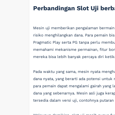
Perbandingan Slot Uji berb
Mesin uji memberikan pengalaman bermain y
risiko menghilangkan dana. Para pemain bis
Pragmatic Play serta PG tanpa perlu membu
memahami mekanisme permainan, fitur bonus
mereka bisa lebih banyak percaya diri keti
Pada waktu yang sama, mesin nyata mengh
dana nyata, yang berarti ada potensi untuk
para pemain dapat mengalami gairah yang le
dana yang sebenarnya. Mesin asli juga ke
tersedia dalam versi uji, contohnya putaran 