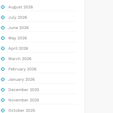
August 2026
July 2026
June 2026
May 2026
April 2026
March 2026
February 2026
January 2026
December 2025
November 2025
October 2025