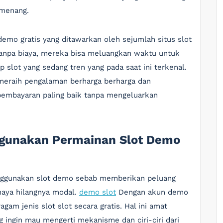
 menang.
demo gratis yang ditawarkan oleh sejumlah situs slot
tanpa biaya, mereka bisa meluangkan waktu untuk
slot yang sedang tren yang pada saat ini terkenal.
meraih pengalaman berharga berharga dan
mbayaran paling baik tanpa mengeluarkan
gunakan Permainan Slot Demo
nggunakan slot demo sebab memberikan peluang
haya hilangnya modal.
demo slot
Dengan akun demo
gam jenis slot slot secara gratis. Hal ini amat
 ingin mau mengerti mekanisme dan ciri-ciri dari