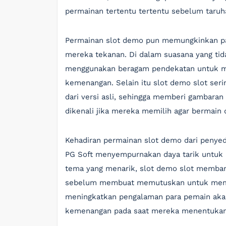
permainan tertentu tertentu sebelum taru
Permainan slot demo pun memungkinkan par
mereka tekanan. Di dalam suasana yang ti
menggunakan beragam pendekatan untuk m
kemenangan. Selain itu slot demo slot se
dari versi asli, sehingga memberi gambara
dikenali jika mereka memilih agar bermain 
Kehadiran permainan slot demo dari penyedi
PG Soft menyempurnakan daya tarik untuk 
tema yang menarik, slot demo slot memban
sebelum membuat memutuskan untuk membua
meningkatkan pengalaman para pemain aka
kemenangan pada saat mereka menentukan a