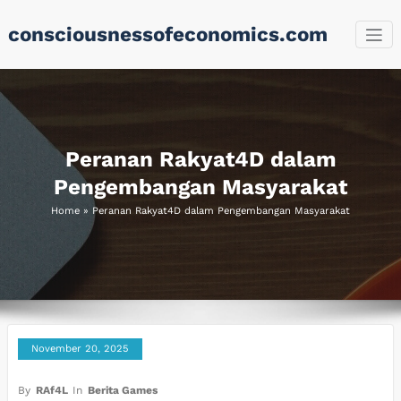
Skip
consciousnessofeconomics.com
to
content
Peranan Rakyat4D dalam
Pengembangan Masyarakat
Home
»
Peranan Rakyat4D dalam Pengembangan Masyarakat
November 20, 2025
By
RAf4L
In
Berita Games