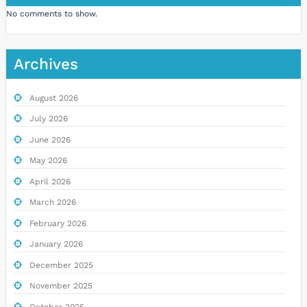
No comments to show.
Archives
August 2026
July 2026
June 2026
May 2026
April 2026
March 2026
February 2026
January 2026
December 2025
November 2025
October 2025