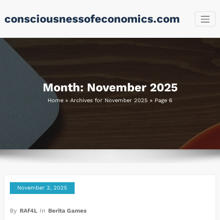
Skip
consciousnessofeconomics.com
to
content
Month:
November 2025
Home
»
Archives for November 2025
»
Page 6
November 3, 2025
By
RAf4L
In
Berita Games