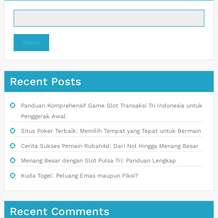
Search
Recent Posts
Panduan Komprehensif Game Slot Transaksi Tri Indonesia untuk
Penggerak Awal
Situs Poker Terbaik: Memilih Tempat yang Tepat untuk Bermain
Cerita Sukses Pemain Rubah4d: Dari Nol Hingga Menang Besar
Menang Besar dengan Slot Pulsa Tri: Panduan Lengkap
Kuda Togel: Peluang Emas maupun Fiksi?
Recent Comments