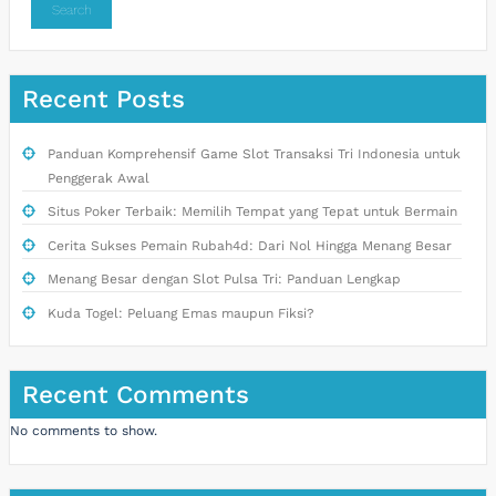
Search
Recent Posts
Panduan Komprehensif Game Slot Transaksi Tri Indonesia untuk
Penggerak Awal
Situs Poker Terbaik: Memilih Tempat yang Tepat untuk Bermain
Cerita Sukses Pemain Rubah4d: Dari Nol Hingga Menang Besar
Menang Besar dengan Slot Pulsa Tri: Panduan Lengkap
Kuda Togel: Peluang Emas maupun Fiksi?
Recent Comments
No comments to show.