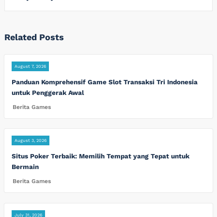
Related Posts
August 7, 2026
Panduan Komprehensif Game Slot Transaksi Tri Indonesia
untuk Penggerak Awal
Berita Games
August 3, 2026
Situs Poker Terbaik: Memilih Tempat yang Tepat untuk
Bermain
Berita Games
July 31, 2026