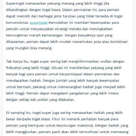
Supertogel menawarkan peluang menang yang lebih tinggi jika
dibandingkan dengan togel biasa. Dalam permainan ini, para pemain
dapat memilih dari berbagai jenis taruhan yang tidak tersedia di togel
konvensional.
supertogel
Kemudahan ini memberi kesempatan para
pemain untuk menyesuaikan strategi mereka dan meningkatkan
kemungkinan meraih kemenangan. Dengan banyaknya opsi yang
ditawarkan, pemain dapat lebih mudah menemukan pola atau kombinasi
yang mungkin bisa menang.
Tak hanya itu, togel super sering kali menginformasikan undian dengan
frekuensi yang lebih tinggi. Situasi ini memberikan peluang yang lebih
banyak bagi para pemain untuk berpartisipasi dalam permainan dan
mendapatkan hadiah. Dengan jumlah yang lebih banyak kesempatan
untuk bermain, peluang untuk memenangkan hadiah juga menjadi lebih
lebih tinggi. Pemain dapat mengalami pengalaman yang lebih intens
dengan setiap kali undian yang dilakukan.
Di samping itu, togel super juga sering menawarkan hadiah yang lebih
besar daripada togel biasa. Fitur ini menarik perhatian banyak para
pemain yang bertujuan untuk keuntungan maksimal. Dengan hadiah yang
lebih menggiurkan, pemain pasti akan lebih termotivasi untuk memasang