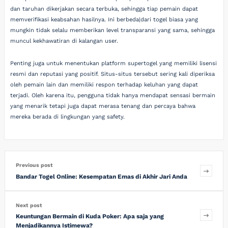
dan taruhan dikerjakan secara terbuka, sehingga tiap pemain dapat
memverifikasi keabsahan hasilnya. Ini berbeda|dari togel biasa yang
mungkin tidak selalu memberikan level transparansi yang sama, sehingga
muncul kekhawatiran di kalangan user.
Penting juga untuk menentukan platform supertogel yang memiliki lisensi
resmi dan reputasi yang positif. Situs-situs tersebut sering kali diperiksa
oleh pemain lain dan memiliki respon terhadap keluhan yang dapat
terjadi. Oleh karena itu, pengguna tidak hanya mendapat sensasi bermain
yang menarik tetapi juga dapat merasa tenang dan percaya bahwa
mereka berada di lingkungan yang safety.
Previous post
Bandar Togel Online: Kesempatan Emas di Akhir Jari Anda
Next post
Keuntungan Bermain di Kuda Poker: Apa saja yang
Menjadikannya Istimewa?