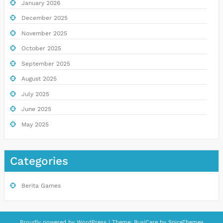
January 2026
December 2025
November 2025
October 2025
September 2025
August 2025
July 2025
June 2025
May 2025
Categories
Berita Games
Proudly powered by
WordPress
| Theme:
BusiCare
by
SpiceThemes