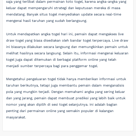
saja yang terlibat dalam permainan toto togel, karena angka-angka yang
keluar dapat mempengaruhi strategi dan keputusan mereka di masa
mendatang. Banyak situs togel menyediakan update secara real-time
mengenai hasil taruhan yang sudah berlangsung.
Untuk mendapatkan angka togel hari ini, pemain dapat mengakses live
draw togel yang biasa disediakan oleh bandar togel terpercaya. Live draw
ini biasanya dilakukan secara langsung dan memungkinkan pemain untuk
melihat hasilnya secara langsung. Selain itu, informasi mengenai keluaran
togel juga dapat ditemukan di berbagai platform online yang telah
menjadi sumber terpercaya bagi para penggemar togel.
Mengetahui pengeluaran togel tidak hanya memberikan informasi untuk
taruhan berikutnya, tetapi juga membantu pemain dalam menganalisis
pola yang mungkin terjadi. Dengan memahami angka yang sering keluar
dan yang jarang, pemain dapat membuat prediksi yang lebih baik untuk
nomor yang akan dipilih di sesi togel selanjutnya. Ini adalah bagian
penting dari permainan online yang semakin populer di kalangan
masyarakat.