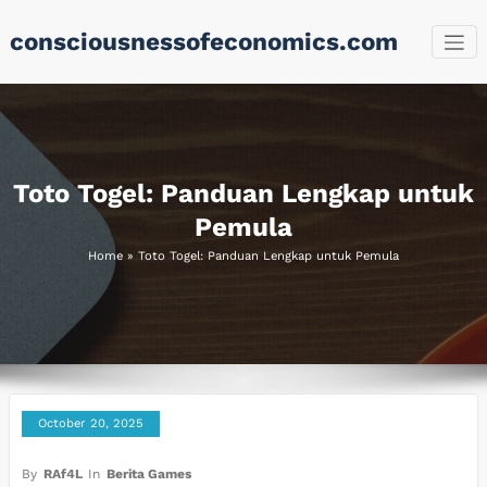
Skip
consciousnessofeconomics.com
to
content
Toto Togel: Panduan Lengkap untuk
Pemula
Home
»
Toto Togel: Panduan Lengkap untuk Pemula
October 20, 2025
By
RAf4L
In
Berita Games