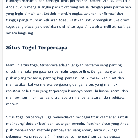
biasanya menampilkan berbagai jenis permainan, seperti 2D, 3D, atau 4D.
Anda cukup mengisi angka pada tiket yang sesuai dengan jenis permainan
yang ingin dimainkan. Setelah memilih angka, lakukan konfirmasi dan
tunggu pengumuman keluaran togel. Pastikan untuk mengikuti live draw
togel yang biasanya disediakan oleh situs agar Anda bisa melihat hasilnya
secara langsung.
Situs Togel Terpercaya
Memilih situs togel terpercaya adalah langkah pertama yang penting
untuk memulai pengalaman bermain togel online. Dengan banyaknya
pilihan yang tersedia, penting bagi pemain untuk melakukan riset dan
memastikan bahwa mereka bergabung dengan situs yang memiliki
reputasi baik. Situs yang terpercaya biasanya memiliki lisensi resmi dan
memberikan informasi yang transparan mengenai aturan dan kebijakan
mereka.
Situs togel terpercaya juga menyediakan berbagai fitur keamanan untuk
melindungi data pribadi dan keuangan pemain. Pastikan situs yang Anda
pilih menawarkan metode pembayaran yang aman, serta dukungan
pelanggan yang responsif. Ini membantu memastikan bahwa segala