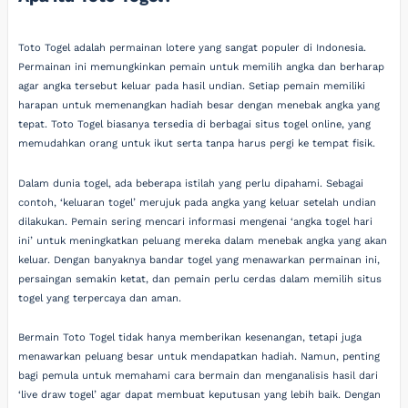
Toto Togel adalah permainan lotere yang sangat populer di Indonesia.
Permainan ini memungkinkan pemain untuk memilih angka dan berharap
agar angka tersebut keluar pada hasil undian. Setiap pemain memiliki
harapan untuk memenangkan hadiah besar dengan menebak angka yang
tepat. Toto Togel biasanya tersedia di berbagai situs togel online, yang
memudahkan orang untuk ikut serta tanpa harus pergi ke tempat fisik.
Dalam dunia togel, ada beberapa istilah yang perlu dipahami. Sebagai
contoh, ‘keluaran togel’ merujuk pada angka yang keluar setelah undian
dilakukan. Pemain sering mencari informasi mengenai ‘angka togel hari
ini’ untuk meningkatkan peluang mereka dalam menebak angka yang akan
keluar. Dengan banyaknya bandar togel yang menawarkan permainan ini,
persaingan semakin ketat, dan pemain perlu cerdas dalam memilih situs
togel yang terpercaya dan aman.
Bermain Toto Togel tidak hanya memberikan kesenangan, tetapi juga
menawarkan peluang besar untuk mendapatkan hadiah. Namun, penting
bagi pemula untuk memahami cara bermain dan menganalisis hasil dari
‘live draw togel’ agar dapat membuat keputusan yang lebih baik. Dengan