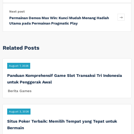
Next post
Permainan Demos Max Win: Kunci Mudah Menang Hadiah
Utama pada Permainan Pragmatic Play
Related Posts
August 7, 2026
Panduan Komprehensif Game Slot Transaksi Tri Indonesia
untuk Penggerak Awal
Berita Games
August 3, 2026
Situs Poker Terbaik: Memilih Tempat yang Tepat untuk
Bermain