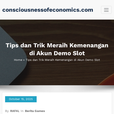
Skip
consciousnessofeconomics.com
to
content
Tips dan Trik Meraih Kemenangan
di Akun Demo Slot
Home
»
Tips dan Trik Meraih Kemenangan di Akun Demo Slot
October 15, 2025
By
RAf4L
In
Berita Games