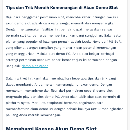
Tips dan Trik Meraih Kemenangan di Akun Demo Slot
Bagi para penggemar permainan slot, mencoba keberuntungan melalui
akun demo slot adalah cara yang sangat menarik dan menyenangkan.
Dengan menggunakan fasilitas ini, pemain dapat merasakan sensasi
bermain slot tanpa harus mempertaruhkan uang sungguhan. Salah satu
pilihan yang populer di kalangan pemain adalah Lucky Neko dari PG Soft,
yang dikenal dengan tampilan yang menarik dan potensi kemenangan
yang menggiurkan. Melalui slot demo PG, Anda bisa belajar berbagai
strategi permainan sebelum benar-benar terjun ke permainan dengan
uang asli.
demo slot gacor
Dalam artikel ini, kami akan membagikan beberapa tips dan trik yang
dapat membantu Anda meraih kemenangan di akun demo. Dengan
memahami mekanisme dan fitur dari permainan seperti demo slot
pragmatic play dan slot demo PG, Anda akan lebih siap saat bermain di
platform nyata. Mari kita eksplorasi bersama bagaimana cara
memanfaatkan akun demo ini dengan sebaik-baiknya untuk meningkatkan
peluang Anda meraih kemenangan.
Memahami Konsep Akun Demo Slot