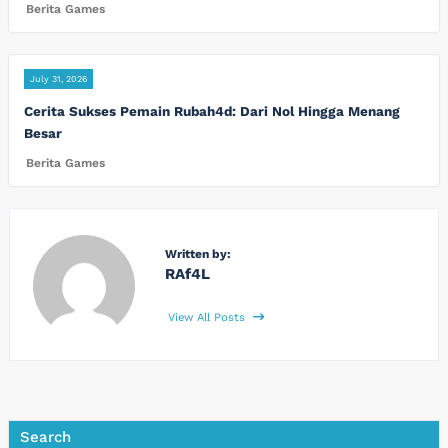
Berita Games
July 31, 2026
Cerita Sukses Pemain Rubah4d: Dari Nol Hingga Menang
Besar
Berita Games
Written by:
RAf4L
View All Posts
Search