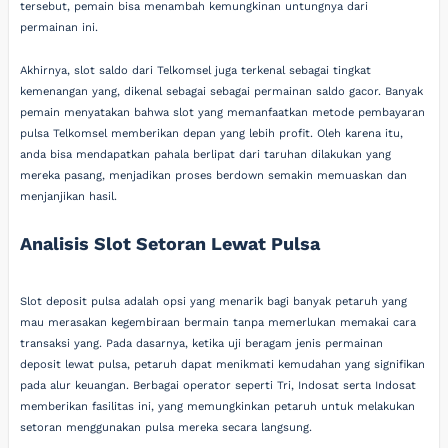
tersebut, pemain bisa menambah kemungkinan untungnya dari
permainan ini.
Akhirnya, slot saldo dari Telkomsel juga terkenal sebagai tingkat
kemenangan yang, dikenal sebagai sebagai permainan saldo gacor. Banyak
pemain menyatakan bahwa slot yang memanfaatkan metode pembayaran
pulsa Telkomsel memberikan depan yang lebih profit. Oleh karena itu,
anda bisa mendapatkan pahala berlipat dari taruhan dilakukan yang
mereka pasang, menjadikan proses berdown semakin memuaskan dan
menjanjikan hasil.
Analisis Slot Setoran Lewat Pulsa
Slot deposit pulsa adalah opsi yang menarik bagi banyak petaruh yang
mau merasakan kegembiraan bermain tanpa memerlukan memakai cara
transaksi yang. Pada dasarnya, ketika uji beragam jenis permainan
deposit lewat pulsa, petaruh dapat menikmati kemudahan yang signifikan
pada alur keuangan. Berbagai operator seperti Tri, Indosat serta Indosat
memberikan fasilitas ini, yang memungkinkan petaruh untuk melakukan
setoran menggunakan pulsa mereka secara langsung.