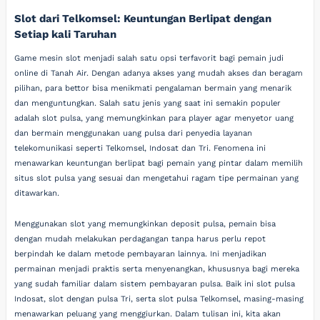
Slot dari Telkomsel: Keuntungan Berlipat dengan
Setiap kali Taruhan
Game mesin slot menjadi salah satu opsi terfavorit bagi pemain judi
online di Tanah Air. Dengan adanya akses yang mudah akses dan beragam
pilihan, para bettor bisa menikmati pengalaman bermain yang menarik
dan menguntungkan. Salah satu jenis yang saat ini semakin populer
adalah slot pulsa, yang memungkinkan para player agar menyetor uang
dan bermain menggunakan uang pulsa dari penyedia layanan
telekomunikasi seperti Telkomsel, Indosat dan Tri. Fenomena ini
menawarkan keuntungan berlipat bagi pemain yang pintar dalam memilih
situs slot pulsa yang sesuai dan mengetahui ragam tipe permainan yang
ditawarkan.
Menggunakan slot yang memungkinkan deposit pulsa, pemain bisa
dengan mudah melakukan perdagangan tanpa harus perlu repot
berpindah ke dalam metode pembayaran lainnya. Ini menjadikan
permainan menjadi praktis serta menyenangkan, khususnya bagi mereka
yang sudah familiar dalam sistem pembayaran pulsa. Baik ini slot pulsa
Indosat, slot dengan pulsa Tri, serta slot pulsa Telkomsel, masing-masing
menawarkan peluang yang menggiurkan. Dalam tulisan ini, kita akan