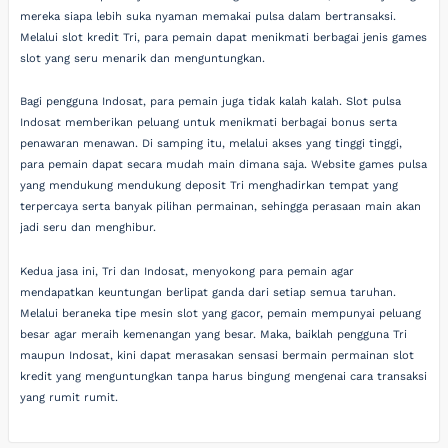
mereka siapa lebih suka nyaman memakai pulsa dalam bertransaksi.
Melalui slot kredit Tri, para pemain dapat menikmati berbagai jenis games
slot yang seru menarik dan menguntungkan.
Bagi pengguna Indosat, para pemain juga tidak kalah kalah. Slot pulsa
Indosat memberikan peluang untuk menikmati berbagai bonus serta
penawaran menawan. Di samping itu, melalui akses yang tinggi tinggi,
para pemain dapat secara mudah main dimana saja. Website games pulsa
yang mendukung mendukung deposit Tri menghadirkan tempat yang
terpercaya serta banyak pilihan permainan, sehingga perasaan main akan
jadi seru dan menghibur.
Kedua jasa ini, Tri dan Indosat, menyokong para pemain agar
mendapatkan keuntungan berlipat ganda dari setiap semua taruhan.
Melalui beraneka tipe mesin slot yang gacor, pemain mempunyai peluang
besar agar meraih kemenangan yang besar. Maka, baiklah pengguna Tri
maupun Indosat, kini dapat merasakan sensasi bermain permainan slot
kredit yang menguntungkan tanpa harus bingung mengenai cara transaksi
yang rumit rumit.