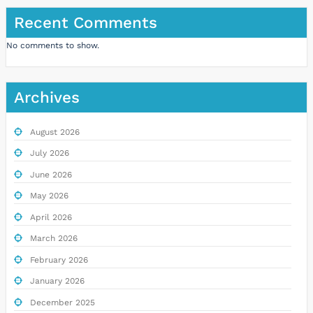
Recent Comments
No comments to show.
Archives
August 2026
July 2026
June 2026
May 2026
April 2026
March 2026
February 2026
January 2026
December 2025