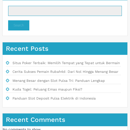
Search
Recent Posts
Situs Poker Terbaik: Memilih Tempat yang Tepat untuk Bermain
Cerita Sukses Pemain Rubah4d: Dari Nol Hingga Menang Besar
Menang Besar dengan Slot Pulsa Tri: Panduan Lengkap
Kuda Togel: Peluang Emas maupun Fiksi?
Panduan Slot Deposit Pulsa Elektrik di Indonesia
Recent Comments
No comments to show.