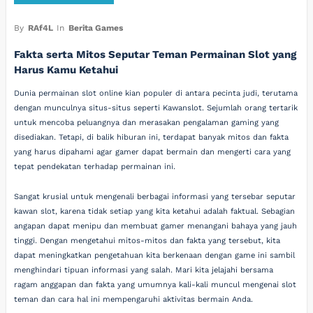
By
RAf4L
In
Berita Games
Fakta serta Mitos Seputar Teman Permainan Slot yang
Harus Kamu Ketahui
Dunia permainan slot online kian populer di antara pecinta judi, terutama
dengan munculnya situs-situs seperti Kawanslot. Sejumlah orang tertarik
untuk mencoba peluangnya dan merasakan pengalaman gaming yang
disediakan. Tetapi, di balik hiburan ini, terdapat banyak mitos dan fakta
yang harus dipahami agar gamer dapat bermain dan mengerti cara yang
tepat pendekatan terhadap permainan ini.
Sangat krusial untuk mengenali berbagai informasi yang tersebar seputar
kawan slot, karena tidak setiap yang kita ketahui adalah faktual. Sebagian
angapan dapat menipu dan membuat gamer menangani bahaya yang jauh
tinggi. Dengan mengetahui mitos-mitos dan fakta yang tersebut, kita
dapat meningkatkan pengetahuan kita berkenaan dengan game ini sambil
menghindari tipuan informasi yang salah. Mari kita jelajahi bersama
ragam anggapan dan fakta yang umumnya kali-kali muncul mengenai slot
teman dan cara hal ini mempengaruhi aktivitas bermain Anda.