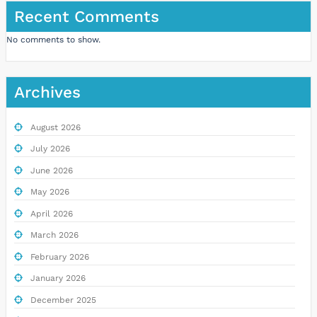
Recent Comments
No comments to show.
Archives
August 2026
July 2026
June 2026
May 2026
April 2026
March 2026
February 2026
January 2026
December 2025