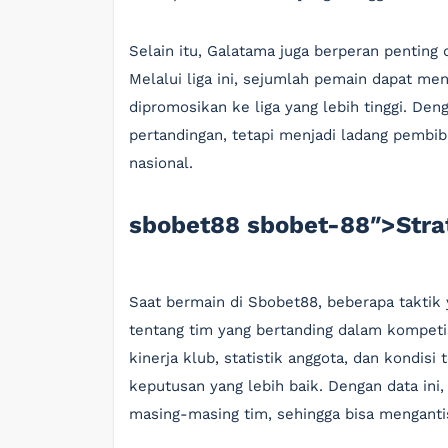
Selain itu, Galatama juga berperan penting
Melalui liga ini, sejumlah pemain dapat m
dipromosikan ke liga yang lebih tinggi. De
pertandingan, tetapi menjadi ladang pembib
nasional.
sbobet88 sbobet-88″>Stra
Saat bermain di Sbobet88, beberapa taktik 
tentang tim yang bertanding dalam kompeti
kinerja klub, statistik anggota, dan kondis
keputusan yang lebih baik. Dengan data ini
masing-masing tim, sehingga bisa mengantis