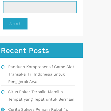
Search
Recent Posts
Panduan Komprehensif Game Slot
Transaksi Tri Indonesia untuk
Penggerak Awal
Situs Poker Terbaik: Memilih
Tempat yang Tepat untuk Bermain
Cerita Sukses Pemain Rubah4d: