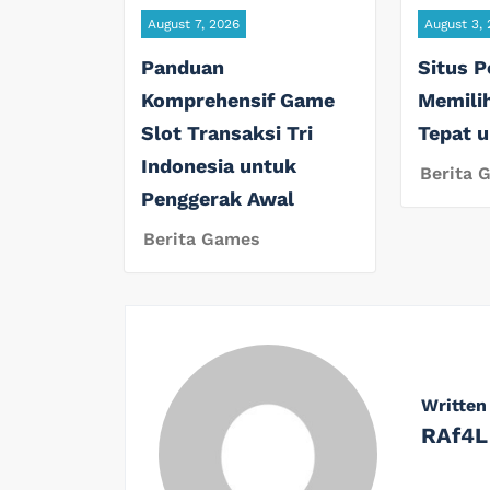
August 7, 2026
August 3,
Panduan
Situs P
Komprehensif Game
Memili
Slot Transaksi Tri
Tepat 
Indonesia untuk
Berita 
Penggerak Awal
Berita Games
Written
RAf4L