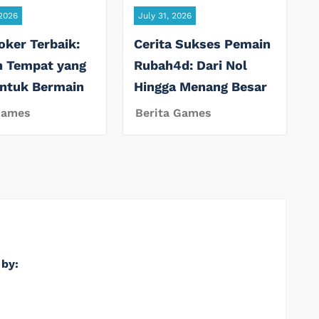
 2026
July 31, 2026
oker Terbaik:
Cerita Sukses Pemain
h Tempat yang
Rubah4d: Dari Nol
untuk Bermain
Hingga Menang Besar
Games
Berita Games
 by: