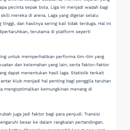
pa pecinta sepak bola. Liga ini menjadi wadah bagi
ill mereka di arena. Laga yang digelar selalu
nggi, dan hasilnya sering kali tidak terduga. Hal ini
pertaruhkan, terutama di platform seperti
nting untuk memperhatikan performa tim-tim yang
uatan dan kelemahan yang lain, serta faktor-faktor
ang dapat menentukan hasil laga. Statistik terkait
ntar klub menjadi hal penting bagi penggila taruhan
ga mengoptimalkan kemungkinan menang di
ubah juga jadi faktor bagi para penjudi. Transisi
mpengaruhi besar ke dalam rangkaian pertandingan.