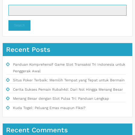
Search
Recent Posts
Panduan Komprehensif Game Slot Transaksi Tri Indonesia untuk
Penggerak Awal
Situs Poker Terbaik: Memilih Tempat yang Tepat untuk Bermain
Cerita Sukses Pemain Rubah4d: Dari Nol Hingga Menang Besar
Menang Besar dengan Slot Pulsa Tri: Panduan Lengkap
Kuda Togel: Peluang Emas maupun Fiksi?
Recent Comments