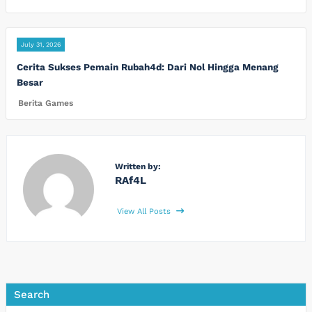
July 31, 2026
Cerita Sukses Pemain Rubah4d: Dari Nol Hingga Menang
Besar
Berita Games
Written by:
RAf4L
View All Posts
Search