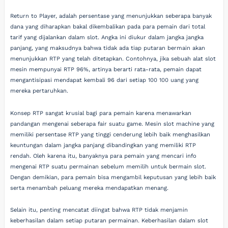
Return to Player, adalah persentase yang menunjukkan seberapa banyak
dana yang diharapkan bakal dikembalikan pada para pemain dari total
tarif yang dijalankan dalam slot. Angka ini diukur dalam jangka jangka
panjang, yang maksudnya bahwa tidak ada tiap putaran bermain akan
menunjukkan RTP yang telah ditetapkan. Contohnya, jika sebuah alat slot
mesin mempunyai RTP 96%, artinya berarti rata-rata, pemain dapat
mengantisipasi mendapat kembali 96 dari setiap 100 100 uang yang
mereka pertaruhkan.
Konsep RTP sangat krusial bagi para pemain karena menawarkan
pandangan mengenai seberapa fair suatu game. Mesin slot machine yang
memiliki persentase RTP yang tinggi cenderung lebih baik menghasilkan
keuntungan dalam jangka panjang dibandingkan yang memiliki RTP
rendah. Oleh karena itu, banyaknya para pemain yang mencari info
mengenai RTP suatu permainan sebelum memilih untuk bermain slot.
Dengan demikian, para pemain bisa mengambil keputusan yang lebih baik
serta menambah peluang mereka mendapatkan menang.
Selain itu, penting mencatat diingat bahwa RTP tidak menjamin
keberhasilan dalam setiap putaran permainan. Keberhasilan dalam slot