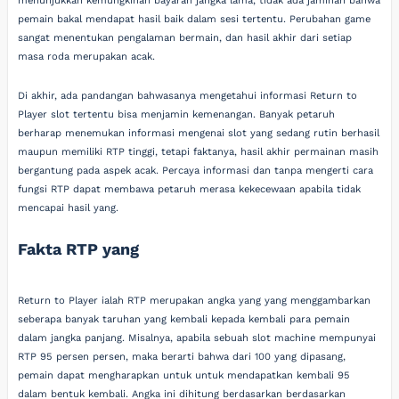
menunjukkan kemungkinan bayaran jangka lama, tidak ada jaminan bahwa
pemain bakal mendapat hasil baik dalam sesi tertentu. Perubahan game
sangat menentukan pengalaman bermain, dan hasil akhir dari setiap
masa roda merupakan acak.
Di akhir, ada pandangan bahwasanya mengetahui informasi Return to
Player slot tertentu bisa menjamin kemenangan. Banyak petaruh
berharap menemukan informasi mengenai slot yang sedang rutin berhasil
maupun memiliki RTP tinggi, tetapi faktanya, hasil akhir permainan masih
bergantung pada aspek acak. Percaya informasi dan tanpa mengerti cara
fungsi RTP dapat membawa petaruh merasa kekecewaan apabila tidak
mencapai hasil yang.
Fakta RTP yang
Return to Player ialah RTP merupakan angka yang yang menggambarkan
seberapa banyak taruhan yang kembali kepada kembali para pemain
dalam jangka panjang. Misalnya, apabila sebuah slot machine mempunyai
RTP 95 persen persen, maka berarti bahwa dari 100 yang dipasang,
pemain dapat mengharapkan untuk untuk mendapatkan kembali 95
dalam bentuk kembali. Angka ini dihitung berdasarkan berdasarkan