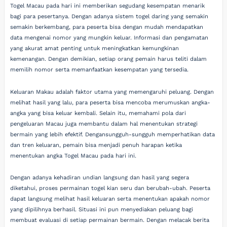
Togel Macau pada hari ini memberikan segudang kesempatan menarik
bagi para pesertanya. Dengan adanya sistem togel daring yang semakin
semakin berkembang, para peserta bisa dengan mudah mendapatkan
data mengenai nomor yang mungkin keluar. Informasi dan pengamatan
yang akurat amat penting untuk meningkatkan kemungkinan
kemenangan. Dengan demikian, setiap orang pemain harus teliti dalam
memilih nomor serta memanfaatkan kesempatan yang tersedia.
Keluaran Makau adalah faktor utama yang memengaruhi peluang. Dengan
melihat hasil yang lalu, para peserta bisa mencoba merumuskan angka-
angka yang bisa keluar kembali. Selain itu, memahami pola dari
pengeluaran Macau juga membantu dalam hal menentukan strategi
bermain yang lebih efektif. Dengansungguh-sungguh memperhatikan data
dan tren keluaran, pemain bisa menjadi penuh harapan ketika
menentukan angka Togel Macau pada hari ini.
Dengan adanya kehadiran undian langsung dan hasil yang segera
diketahui, proses permainan togel kian seru dan berubah-ubah. Peserta
dapat langsung melihat hasil keluaran serta menentukan apakah nomor
yang dipilihnya berhasil. Situasi ini pun menyediakan peluang bagi
membuat evaluasi di setiap permainan bermain. Dengan melacak berita