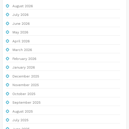
August 2026
July 2026
June 2026
May 2026
April 2026
March 2026
February 2026
January 2026
December 2025
November 2025
October 2025
September 2025
August 2025
July 2025
June 2025