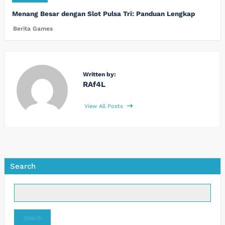
Menang Besar dengan Slot Pulsa Tri: Panduan Lengkap
Berita Games
Written by:
RAf4L
View All Posts
Search
Search