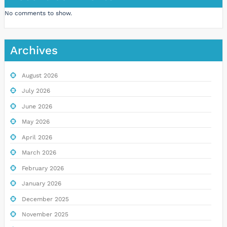
No comments to show.
Archives
August 2026
July 2026
June 2026
May 2026
April 2026
March 2026
February 2026
January 2026
December 2025
November 2025