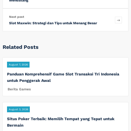
Mendatang
Next post
Slot Maxwin: Strategi dan Tips untuk Menang Besar
Related Posts
August 7, 2026
Panduan Komprehensif Game Slot Transaksi Tri Indonesia
untuk Penggerak Awal
Berita Games
August 3, 2026
Situs Poker Terbaik: Memilih Tempat yang Tepat untuk
Bermain