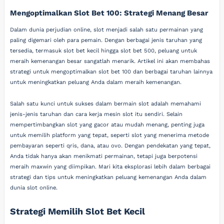
Mengoptimalkan Slot Bet 100: Strategi Menang Besar
Dalam dunia perjudian online, slot menjadi salah satu permainan yang
paling digemari oleh para pemain. Dengan berbagai jenis taruhan yang
tersedia, termasuk slot bet kecil hingga slot bet 500, peluang untuk
meraih kemenangan besar sangatlah menarik. Artikel ini akan membahas
strategi untuk mengoptimalkan slot bet 100 dan berbagai taruhan lainnya
untuk meningkatkan peluang Anda dalam meraih kemenangan.
Salah satu kunci untuk sukses dalam bermain slot adalah memahami
jenis-jenis taruhan dan cara kerja mesin slot itu sendiri. Selain
mempertimbangkan slot yang gacor atau mudah menang, penting juga
untuk memilih platform yang tepat, seperti slot yang menerima metode
pembayaran seperti qris, dana, atau ovo. Dengan pendekatan yang tepat,
Anda tidak hanya akan menikmati permainan, tetapi juga berpotensi
meraih maxwin yang diimpikan. Mari kita eksplorasi lebih dalam berbagai
strategi dan tips untuk meningkatkan peluang kemenangan Anda dalam
dunia slot online.
Strategi Memilih Slot Bet Kecil