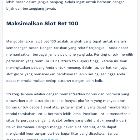
lebih besar dalam jangka panjang. Selalu ingat untuk bermain dengan
bijak dan bertanggung jawab.
Maksimalkan Slot Bet 100
Mengoptimalkan slot bet 100 adalah langkah yang tepat untuk meraih
kemenangan besar. Dengan taruhan yang relatif terjangkau, Anda dapat
memanfaatkan berbagai jenis slot online yang ada. Penting untuk memilih
permainan yang memiliki RTP (Return to Player) tinggi, karena ini akan
meningkatkan peluang Anda untuk menang. Selain itu, perhatikan juga
slot gacor yang menawarkan pembayaran lebih sering, sehingga Anda
dapat memaksimalkan setiap putaran dengan lebih baik.
Strategi lainnya adalah dengan memanfaatkan bonus dan promosi yang
ditawarkan oleh situs slot online. Banyak platform yang menyediakan
bonus untuk deposit awal atau putaran gratis, yang dapat memberikan
modal tambahan untuk bermain lebih lama. Pastikan untuk mendaftar di
situs terpercaya dengan link slot online yang valid untuk menghindari
risiko keamanan. Dengan menggunakan slot bet 100, Anda dapat
mengambil keuntungan dari berbagai fitur yang disediakan tanpa