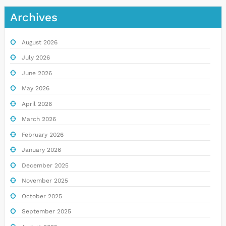
Archives
August 2026
July 2026
June 2026
May 2026
April 2026
March 2026
February 2026
January 2026
December 2025
November 2025
October 2025
September 2025