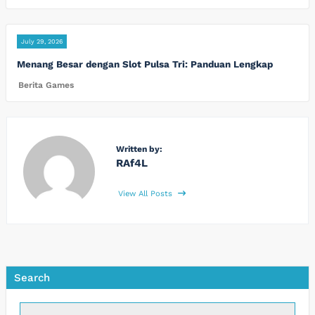
July 29, 2026
Menang Besar dengan Slot Pulsa Tri: Panduan Lengkap
Berita Games
Written by:
RAf4L
View All Posts
Search