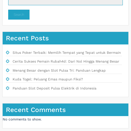
Search
Recent Posts
Situs Poker Terbaik: Memilih Tempat yang Tepat untuk Bermain
Cerita Sukses Pemain Rubah4d: Dari Nol Hingga Menang Besar
Menang Besar dengan Slot Pulsa Tri: Panduan Lengkap
Kuda Togel: Peluang Emas maupun Fiksi?
Panduan Slot Deposit Pulsa Elektrik di Indonesia
Recent Comments
No comments to show.