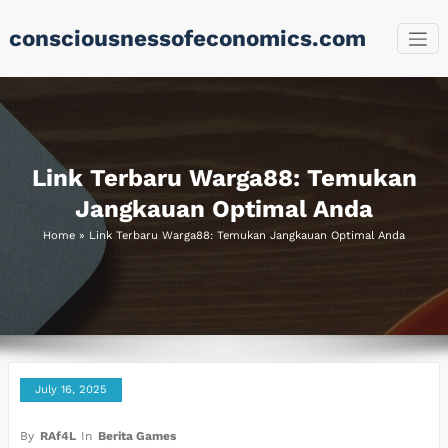
Skip
consciousnessofeconomics.com
to
content
Link Terbaru Warga88: Temukan
Jangkauan Optimal Anda
Home
»
Link Terbaru Warga88: Temukan Jangkauan Optimal Anda
July 16, 2025
By
RAf4L
In
Berita Games