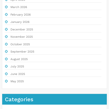
March 2026
February 2026
January 2026
December 2025
November 2025
October 2025
September 2025
August 2025
July 2025
June 2025
May 2025
Categories