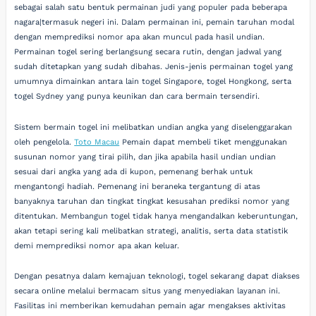
sebagai salah satu bentuk permainan judi yang populer pada beberapa
nagara|termasuk negeri ini. Dalam permainan ini, pemain taruhan modal
dengan memprediksi nomor apa akan muncul pada hasil undian.
Permainan togel sering berlangsung secara rutin, dengan jadwal yang
sudah ditetapkan yang sudah dibahas. Jenis-jenis permainan togel yang
umumnya dimainkan antara lain togel Singapore, togel Hongkong, serta
togel Sydney yang punya keunikan dan cara bermain tersendiri.
Sistem bermain togel ini melibatkan undian angka yang diselenggarakan
oleh pengelola.
Toto Macau
Pemain dapat membeli tiket menggunakan
susunan nomor yang tirai pilih, dan jika apabila hasil undian undian
sesuai dari angka yang ada di kupon, pemenang berhak untuk
mengantongi hadiah. Pemenang ini beraneka tergantung di atas
banyaknya taruhan dan tingkat tingkat kesusahan prediksi nomor yang
ditentukan. Membangun togel tidak hanya mengandalkan keberuntungan,
akan tetapi sering kali melibatkan strategi, analitis, serta data statistik
demi memprediksi nomor apa akan keluar.
Dengan pesatnya dalam kemajuan teknologi, togel sekarang dapat diakses
secara online melalui bermacam situs yang menyediakan layanan ini.
Fasilitas ini memberikan kemudahan pemain agar mengakses aktivitas