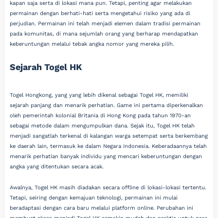
kapan saja serta di lokasi mana pun. Tetapi, penting agar melakukan
permainan dengan berhati-hati serta mengetahui risiko yang ada di
perjudian. Permainan ini telah menjadi elemen dalam tradisi permainan
pada komunitas, di mana sejumlah orang yang berharap mendapatkan
keberuntungan melalui tebak angka nomor yang mereka pilih.
Sejarah Togel HK
Togel Hongkong, yang yang lebih dikenal sebagai Togel HK, memiliki
sejarah panjang dan menarik perhatian. Game ini pertama diperkenalkan
oleh pemerintah kolonial Britania di Hong Kong pada tahun 1970-an
sebagai metode dalam mengumpulkan dana. Sejak itu, Togel HK telah
menjadi sangatlah terkenal di kalangan warga setempat serta berkembang
ke daerah lain, termasuk ke dalam Negara Indonesia. Keberadaannya telah
menarik perhatian banyak individu yang mencari keberuntungan dengan
angka yang ditentukan secara acak.
Awalnya, Togel HK masih diadakan secara offline di lokasi-lokasi tertentu.
Tetapi, seiring dengan kemajuan teknologi, permainan ini mulai
beradaptasi dengan cara baru melalui platform online. Perubahan ini