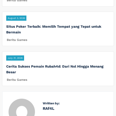
Berita Games
August 3, 2026
Situs Poker Terbaik: Memilih Tempat yang Tepat untuk
Bermain
Berita Games
July 31, 2026
Cerita Sukses Pemain Rubah4d: Dari Nol Hingga Menang
Besar
Berita Games
Written by:
RAf4L